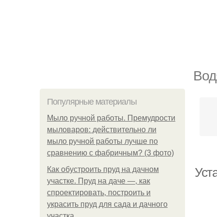
Вод
Популярные материалы
Мыло ручной работы. Премудрости
мыловаров: действительно ли
мыло ручной работы лучше по
сравнению с фабричным? (3 фото)
Как обустроить пруд на дачном
Уст
участке. Пруд на даче —, как
спроектировать, построить и
украсить пруд для сада и дачного
участка