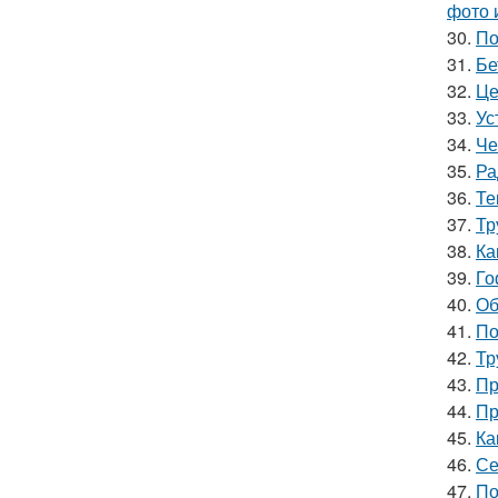
фото 
30.
По
31.
Бе
32.
Це
33.
Ус
34.
Че
35.
Ра
36.
Те
37.
Тр
38.
Ка
39.
Го
40.
Об
41.
По
42.
Тр
43.
Пр
44.
Пр
45.
Ка
46.
Се
47.
По