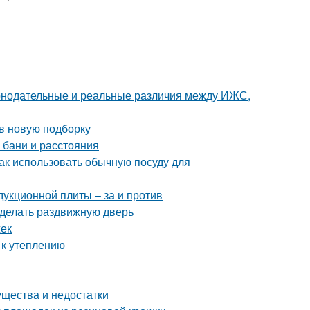
аконодательные и реальные различия между ИЖС,
 в новую подборку
 бани и расстояния
Как использовать обычную посуду для
дукционной плиты – за и против
сделать раздвижную дверь
жек
 к утеплению
ущества и недостатки