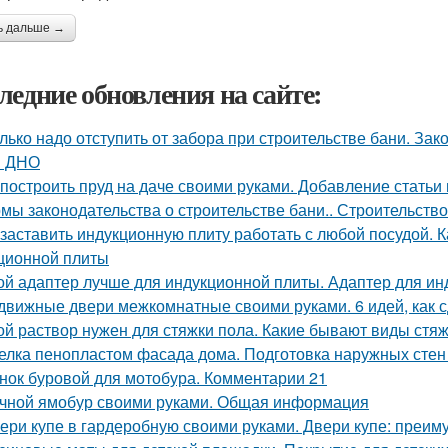
ь дальше →
ледние обновления на сайте:
лько надо отступить от забора при строительстве бани. З
и ДНО
 построить пруд на даче своими руками. Добавление статьи
мы законодательства о строительстве бани.. Строительство
 заставить индукционную плиту работать с любой посудой. 
ционной плиты
ой адаптер лучше для индукционной плиты. Адаптер для ин
движные двери межкомнатные своими руками. 6 идей, как 
ой раствор нужен для стяжки пола. Какие бывают виды стя
елка пенопластом фасада дома. Подготовка наружных стен
нок буровой для мотобура. Комментарии 21
чной ямобур своими руками. Общая информация
ери купе в гардеробную своими руками. Двери купе: преим