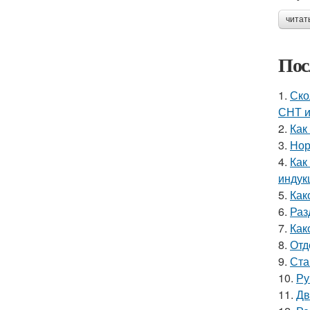
читат
Пос
1.
Ско
СНТ 
2.
Как
3.
Нор
4.
Как
индук
5.
Как
6.
Раз
7.
Как
8.
Отд
9.
Ста
10.
Ру
11.
Дв