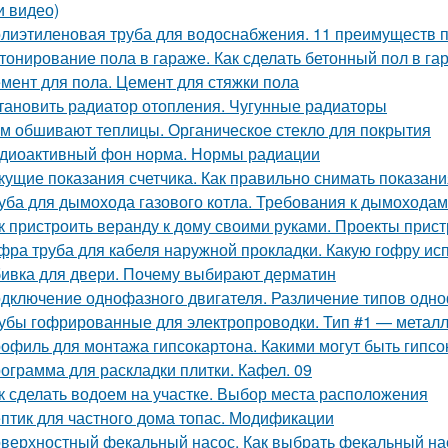
и видео)
лиэтиленовая труба для водоснабжения. 11 преимуществ 
тонирование пола в гараже. Как сделать бетонный пол в г
мент для пола. Цемент для стяжки пола
тановить радиатор отопления. Чугунные радиаторы
м обшивают теплицы. Органическое стекло для покрытия
диоактивный фон норма. Нормы радиации
кущие показания счетчика. Как правильно снимать показани
уба для дымохода газового котла. Требования к дымоходам
к пристроить веранду к дому своими руками. Проекты прист
фра труба для кабеля наружной прокладки. Какую гофру ис
ивка для двери. Почему выбирают дерматин
дключение однофазного двигателя. Различение типов одно
убы гофрированные для электропроводки. Тип #1 — метал
офиль для монтажа гипсокартона. Какими могут быть гипс
ограмма для раскладки плитки. Кафел. 09
к сделать водоем на участке. Выбор места расположения
птик для частного дома топас. Модификации
верхностный фекальный насос. Как выбрать фекальный на