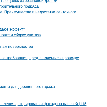
х площадок из резиновой крошки
троительного подряда
е. Преимущества и недостатки ленточного
й дают эффект?
овке и сборке унитаза
ипам поверхностей
ные требования, предъявляемые к проводке
мента для деревянного гаража
крепления декорирования фасадных панелей (115