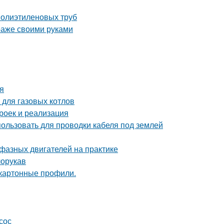
полиэтиленовых труб
араже своими руками
я
 для газовых котлов
роек и реализация
пользовать для проводки кабеля под землей
фазных двигателей на практике
лорукав
окартонные профили.
сос