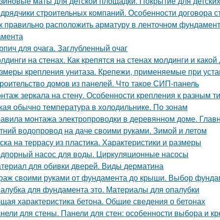
зиновые маты для детской площадки. Покрытие для детски
дрядчики строительных компаний. Особенности договора с
к правильно расположить арматуру в ленточном фундамент
амента
рпич для очага. Заглубленный очаг
лдинги на стенах. Как крепятся на стенах молдинги и како
змеры крепления унитаза. Крепежи, применяемые при устан
роительство домов из панелей. Что такое СИП-панель
нтаж зеркала на стену. Особенности крепления к разным т
кая обычно температура в холодильнике. По зонам
авила монтажа электропроводки в деревянном доме. Глав
тний водопровод на даче своими руками. Зимой и летом
ска на террасу из пластика. Характеристики и размеры
дпорный насос для воды. Циркуляционные насосы
териал для обивки дверей. Виды дерматина
раж своими руками от фундамента до крыши. Выбор фунда
алубка для фундамента это. Материалы для опалубки
щая характеристика бетона. Общие сведения о бетонах
нели для стены. Панели для стен: особенности выбора и 