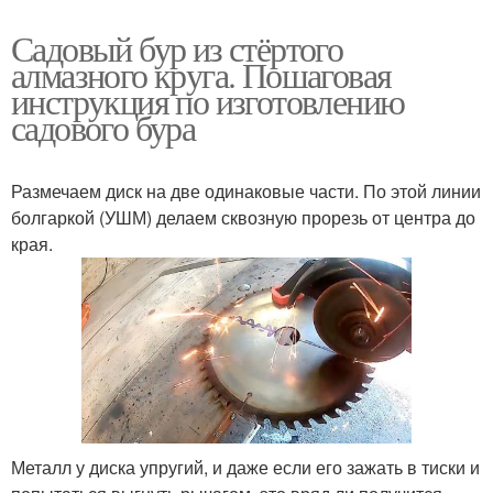
Садовый бур из стёртого
алмазного круга. Пошаговая
инструкция по изготовлению
садового бура
Размечаем диск на две одинаковые части. По этой линии
болгаркой (УШМ) делаем сквозную прорезь от центра до
края.
Металл у диска упругий, и даже если его зажать в тиски и