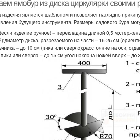
механизмом
аем ямобур из диска циркулярки своими 
 изделия является шаблоном и позволяет наглядно прикину
овления будущего инструмента. Размеры садового бура мог
Спиральный бур
 (если изделие ручное) – перекладина длиной 0,5 м;стержен
й);диаметр диска, разрезаемого на части – 15-25 см (ориен
чника – до 10 см (пика или сверло);расстояние на оси, отда
 пики или сверла – до 15 см;угол наклона ножей вверх – до 