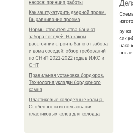
Дел
насоса: принцип работы
Как заштукатурить дверной проем.
Схема
Выравнивание проема
изгот
Нормы строительства бани от
ручка
забора соседей. На каком
секци
расстоянии строить баню от забора
наконе
и дома соседей: обзор требований
после
по СНиП 2021-2022 года в ИЖС и
СНТ
Правильная установка бордюров.
Технология укладки бордюрного
камня
Пластиковые колодезные кольца.
Особенности использования
пластиковых колец для колодца