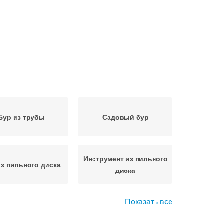
Бур из трубы
Садовый бур
Инструмент из пильного
из пильного диска
диска
Показать все
р для земляных
Бур для бурения