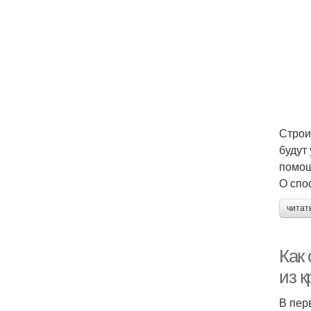
Строи
будут
помощ
О спо
читат
Как
из 
В пер