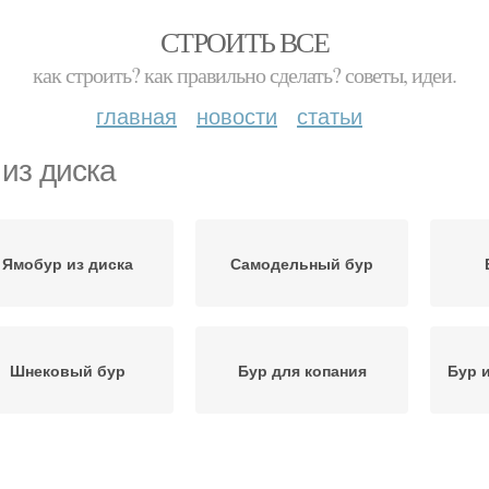
СТРОИТЬ ВСЕ
как строить? как правильно сделать? советы, идеи.
главная
новости
статьи
 из диска
Ямобур из диска
Самодельный бур
Шнековый бур
Бур для копания
Бур 
Бур с возвратным
Бу
Земляной бур