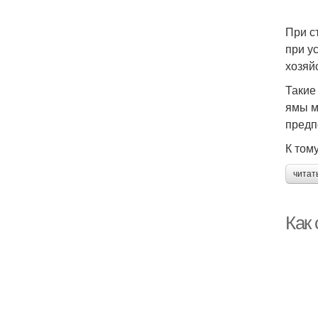
При с
при у
хозяй
Такие
ямы м
предп
К том
читат
Как 