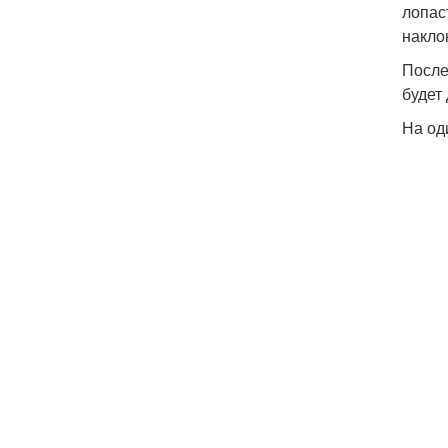
лопас
накло
После
будет
На од