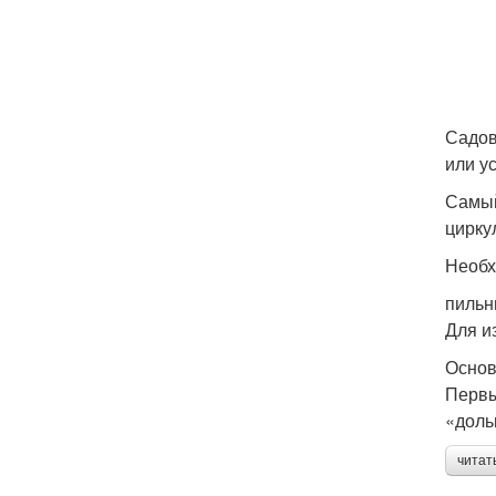
Садов
или у
Самый
цирку
Необх
пильн
Для и
Основ
Первы
«доль
читат