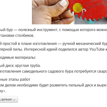
ый бур — полезный инструмент, с помощью которого можно 
становки столбиков.
 простой в плане изготовления — ручной механический бур,
лярной пилы. Интересной идеей поделился автор YouTube к
одимые материалы:
ый диск; круглая труба.
зготовления самодельного садового бура потребуется сваро
ные этапы работ
м делом необходимо будет разметить пильный диск и выре
ку».
ь дальше →