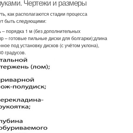
работ
руками. Чертежи и размеры
ть, как располагаются стадии процесса
ут быть следующими:
ь – порядка 1 м (без дополнительных
тир – готовые пильные диски для болгарки);длина
нное под установку дисков (с учётом уклона),
30 градусов.