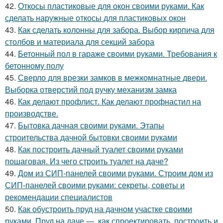
42.
Откосы пластиковые для окон своими руками. Как
сделать наружные откосы для пластиковых окон
43.
Как сделать колонны для забора. Выбор кирпича для
столбов и материала для секций забора
44.
Бетонный пол в гараже своими руками. Требования к
бетонному полу
45.
Сверло для врезки замков в межкомнатные двери.
Выборка отверстий под ручку механизм замка
46.
Как делают профлист. Как делают профнастил на
производстве.
47.
Бытовка дачная своими руками. Этапы
строительства дачной бытовки своими руками
48.
Как построить дачный туалет своими руками
пошаговая. Из чего строить туалет на даче?
49.
Дом из СИП-панелей своими руками. Строим дом из
СИП-панелей своими руками: секреты, советы и
рекомендации специалистов
50.
Как обустроить пруд на дачном участке своими
руками. Пруд на даче —, как спроектировать, построить и