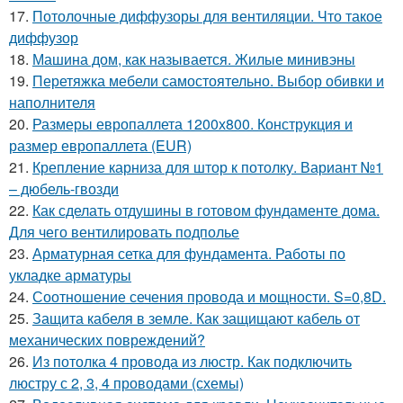
17.
Потолочные диффузоры для вентиляции. Что такое
диффузор
18.
Машина дом, как называется. Жилые минивэны
19.
Перетяжка мебели самостоятельно. Выбор обивки и
наполнителя
20.
Размеры европаллета 1200х800. Конструкция и
размер европаллета (EUR)
21.
Крепление карниза для штор к потолку. Вариант №1
– дюбель-гвозди
22.
Как сделать отдушины в готовом фундаменте дома.
Для чего вентилировать подполье
23.
Арматурная сетка для фундамента. Работы по
укладке арматуры
24.
Соотношение сечения провода и мощности. S=0,8D.
25.
Защита кабеля в земле. Как защищают кабель от
механических повреждений?
26.
Из потолка 4 провода из люстр. Как подключить
люстру с 2, 3, 4 проводами (схемы)