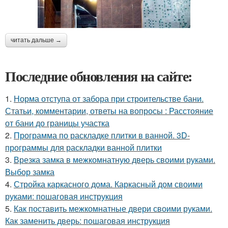
читать дальше →
Последние обновления на сайте:
1.
Норма отступа от забора при строительстве бани.
Статьи, комментарии, ответы на вопросы : Расстояние
от бани до границы участка
2.
Программа по раскладке плитки в ванной. 3D-
программы для раскладки ванной плитки
3.
Врезка замка в межкомнатную дверь своими руками.
Выбор замка
4.
Стройка каркасного дома. Каркасный дом своими
руками: пошаговая инструкция
5.
Как поставить межкомнатные двери своими руками.
Как заменить дверь: пошаговая инструкция