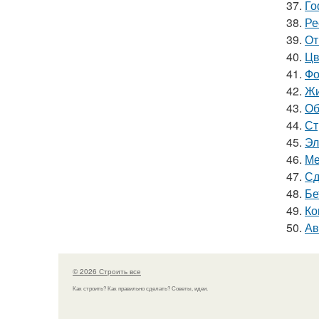
37.
Го
38.
Ре
39.
От
40.
Цв
41.
Фо
42.
Жи
43.
Об
44.
Ст
45.
Эл
46.
Ме
47.
Сд
48.
Бе
49.
Ко
50.
Ав
© 2026 Строить все
Как строить? Как правильно сделать? Советы, идеи.