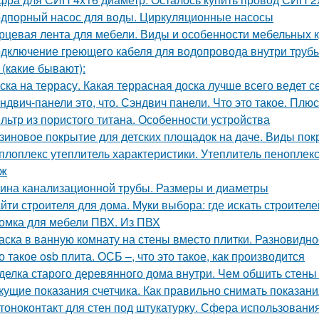
дпорный насос для воды. Циркуляционные насосы
рцевая лента для мебели. Виды и особенности мебельных 
дключение греющего кабеля для водопровода внутри трубы
 (какие бывают):
ска на террасу. Какая террасная доска лучше всего ведет 
ндвич-панели это, что. Сэндвич панели. Что это такое. Плю
льтр из пористого титана. Особенности устройства
зиновое покрытие для детских площадок на даче. Виды пок
плоплекс утеплитель характеристики. Утеплитель пеноплек
аж
ина канализационной трубы. Размеры и диаметры
йти строителя для дома. Муки выбора: где искать строителе
омка для мебели ПВХ. Из ПВХ
аска в ванную комнату на стены вместо плитки. Разновидно
о такое osb плита. ОСБ –, что это такое, как производится
делка старого деревянного дома внутри. Чем обшить стен
кущие показания счетчика. Как правильно снимать показани
тоноконтакт для стен под штукатурку. Сфера использовани