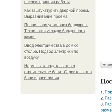
насоса: принцип работы
Как заштукатурить дверной проем.
Выравнивание проема
Правильная установка бордюров.
Технология укладки бордюрного
камня
Ввод электричества в дом со
столба. Подвод электрики по
воздуху
читат
Нормы законодательства о
строительстве бани.. Строительство
бани и расстояния
Пос
1.
Пок
2.
Рас
3.
Рас
разме