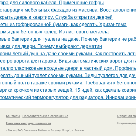
фра для силового кабеля. Применение гофры
ставрация мебельных фасадов из массива. Восстановлен
крыть дверь в квартиру. Служба открытия дверей
еты из гофрированной бумаги, как сделать. Хризантема
рмы для бетонных колец. Из листового металла
вые бактерии для туалета на даче. Почему бактерии не ра
ивка для двери. Почему выбирают дерматин
роим летний душ на даче своими руками. Как построить ле
ектро ворота для гаража. Виды автоматических ворот для 
таллопластиковые входные двери в частный дом. Профиль
елать дачный туалет своими руками. Виды туалетов для да
тонный пол в гараже своими руками. Требования к бетонно
врики крючком из старых вещей. 15 идей, как сделать ковр
томатический терморегулятор для радиатора. Инновацион
Контакты
Пользовательское соглашение
Обратная св
Политика конфидециальности
Копирование раз
г. Москва, ВАО, Сокольники, Рыбинская 3-я улица 18 стр.1, м. Рижская