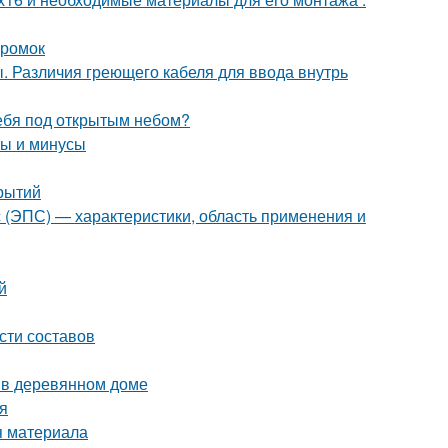
кромок
. Различия греющего кабеля для ввода внутрь
себя под открытым небом?
сы и минусы
рытий
с (ЭПС) — характеристики, область применения и
й
сти составов
ы в деревянном доме
я
я материала