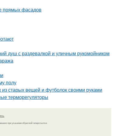
ие прямых фасадов
ботают
тний душ с раздевалкой и уличным рукомойником
гаража
чи
му полу
ик из старых вещей и футболок своими руками
ные терморегуляторы
язь
решено при указании обратной гиперссылки.