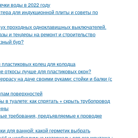
чки воды в 2022 году
птера для индукционной плиты и советы по
двух проходных одноклавишных выключателей.
азы и тендеры на ремонт и строительство
азный бур?
 пластиковых колец для колодца
ие откосы лучше для пластиковых окон?
еррасу на даче своими руками: стойки и балки (с
ипам поверхностей
бы в туалете: как спрятать + скрыть трубопровод
анны
ные требования, предъявляемые к проводке
ки для ванной: какой герметик выбрать
х16 и необходимые материалы для его монтажа :