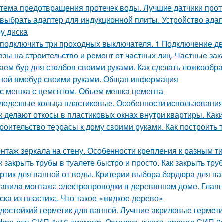
тема предотвращения протечек воды. Лучшие датчики проте
 выбрать адаптер для индукционной плиты. Устройство ада
у диска
 подключить три проходных выключателя. 1 Подключение 
азы на строительство и ремонт от частных лиц. Частные зак
аем бур для столбов своими руками. Как сделать ложкообр
ной ямобур своими руками. Общая информация
с мешка с цементом. Объем мешка цемента
лодезные кольца пластиковые. Особенности использования
к делают откосы в пластиковых окнах внутри квартиры. Как
роительство террасы к дому своими руками. Как построить т
нтаж зеркала на стену. Особенности крепления к разным т
к закрыть трубы в туалете быстро и просто. Как закрыть тру
ртик для ванной от воды. Критерии выбора бордюра для в
авила монтажа электропроводки в деревянном доме. Глав
ска из пластика. Что такое «жидкое дерево»
достойкий герметик для ванной. Лучшие акриловые гермети
фра для СИП 4х16 диаметр. Осталось купить провод СИП 2