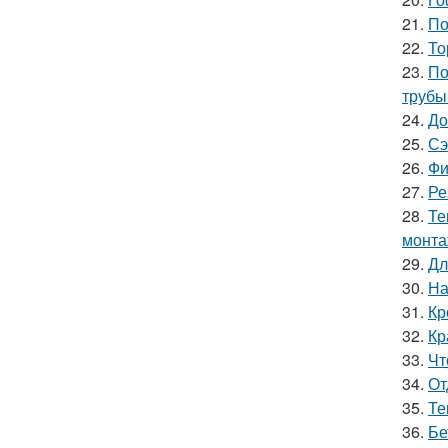
21.
По
22.
То
23.
По
трубы
24.
До
25.
Сэ
26.
Фи
27.
Ре
28.
Те
монт
29.
Дл
30.
На
31.
Кр
32.
Кр
33.
Чт
34.
От
35.
Те
36.
Бе