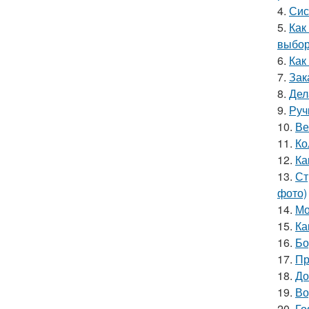
4.
Сис
5.
Как
выбор
6.
Как
7.
Зак
8.
Дел
9.
Руч
10.
Ве
11.
Ко
12.
Ка
13.
Ст
фото)
14.
Мо
15.
Ка
16.
Бо
17.
Пр
18.
До
19.
Во
20.
Го