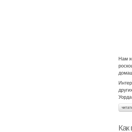
Нам х
роско
домаш
Интер
други
Уорда
читат
Как