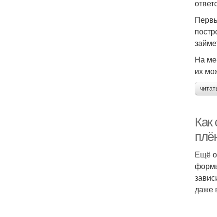
ответ
Первы
постр
займет
На ме
их мо
читат
Как
плё
Ещё о
формы
завис
даже 