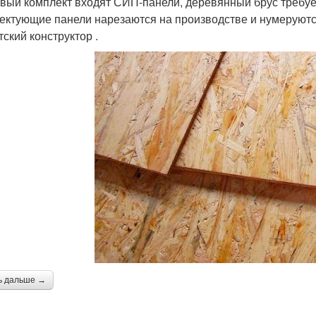
овый комплект входят СИП-панели, деревянный брус требу
ектующие панели нарезаются на производстве и нумеруются
тский конструктор .
ь дальше →