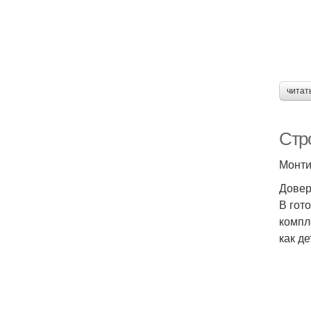
читат
Стр
Монти
Довер
В гот
компл
как де