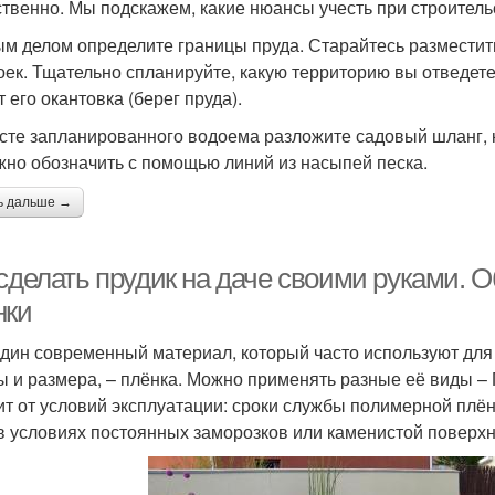
ственно. Мы подскажем, какие нюансы учесть при строитель
м делом определите границы пруда. Старайтесь разместить
оек. Тщательно спланируйте, какую территорию вы отведете
 его окантовка (берег пруда).
сте запланированного водоема разложите садовый шланг, к
жно обозначить с помощью линий из насыпей песка.
ь дальше →
 сделать прудик на даче своими руками.
нки
дин современный материал, который часто используют для
 и размера, – плёнка. Можно применять разные её виды –
ит от условий эксплуатации: сроки службы полимерной плёнки
в условиях постоянных заморозков или каменистой поверхн