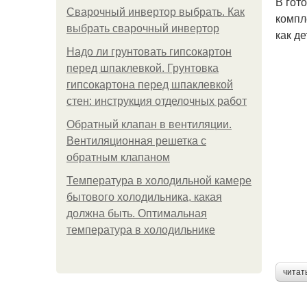
В гот
Сварочный инвертор выбрать. Как
компл
выбрать сварочный инвертор
как де
Надо ли грунтовать гипсокартон
перед шпаклевкой. Грунтовка
гипсокартона перед шпаклевкой
стен: инструкция отделочных работ
Обратный клапан в вентиляции.
Вентиляционная решетка с
обратным клапаном
Температура в холодильной камере
бытового холодильника, какая
должна быть. Оптимальная
температура в холодильнике
читат