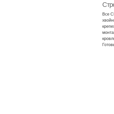
Стр
Все С
хвойн
крепе
монта
кровл
Готов