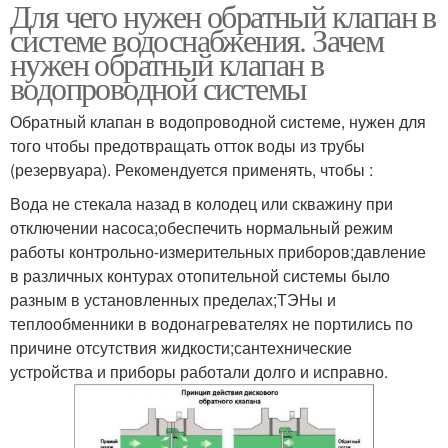
Для чего нужен обратный клапан в
Обратные клапаны
Клапаны для насосов
системе водоснабжения. Зачем
нужен обратный клапан в
водопроводной системы
Проблемы с обратным
Обратный клапан в водопроводной системе, нужен для
Клапан для воды
клапаном
того чтобы предотвращать отток воды из трубы
(резервуара). Рекомендуется применять, чтобы :
Вода не стекала назад в колодец или скважину при
отключении насоса;обеспечить нормальный режим
Клапан на схеме
Клапан на воду
работы контрольно-измерительных приборов;давление
в различных контурах отопительной системы было
разным в установленных пределах;ТЭНы и
теплообменники в водонагревателях не портились по
причине отсутствия жидкости;сантехнические
устройства и приборы работали долго и исправно.