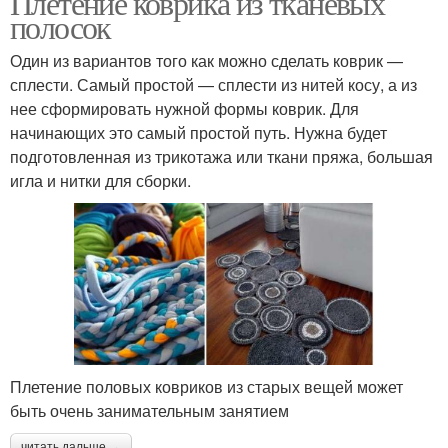
Плетение коврика из тканевых
полосок
Один из вариантов того как можно сделать коврик —
сплести. Самый простой — сплести из нитей косу, а из
Мягкие коврики
Коврик из помпонов
нее сформировать нужной формы коврик. Для
начинающих это самый простой путь. Нужна будет
подготовленная из трикотажа или ткани пряжа, большая
игла и нитки для сборки.
Коврик из старой ткани
Коврик из носков
Тканый коврик
Коврики из лоскутков
Плетение половых ковриков из старых вещей может
быть очень занимательным занятием
Коврик из тряпок
Коврик из лоскутков
читать дальше →