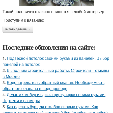
Такой половичек отлично впишется в любой интерьер
Приступим к вязанию:
читать дальше →
Последние обновления на сайте:
1.
Подвесной потолок своими руками из панелей. Выбор
панелей на потолок
2.
Выполним строительные работы. Строители – отзывы
в Москве
3.
Водонагреватель обратный клапан. Необходимость
обратного клапана в водопроводе
4.
Делаем ямобур из диска циркулярки своими руками.
Чертежи и размеры
5.
Как сделать бур для столбов своими руками. Как
сделать самодельный земляной бур (ямобур, землебур)