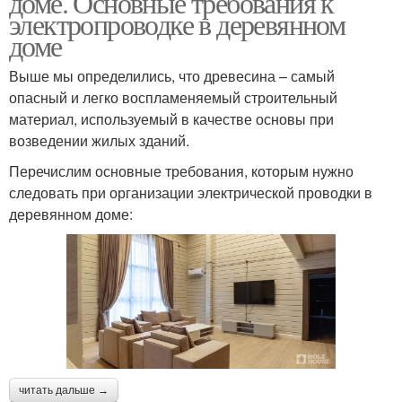
доме. Основные требования к
электропроводке в деревянном
доме
Скрытая
Выше мы определились, что древесина – самый
Влаги на проводку
электропроводка
опасный и легко воспламеняемый строительный
материал, используемый в качестве основы при
возведении жилых зданий.
Проводка по
Перечислим основные требования, которым нужно
Скрытый монтаж
деревянному потолку
следовать при организации электрической проводки в
деревянном доме:
Красивая проводка
Открытая проводка
Внутренний проводка
Ретро проводки
читать дальше →