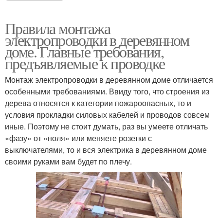
Правила монтажа
Материалы для ретро
электропроводки в деревянном
Наружная проводка
проводки
доме. Главные требования,
предъявляемые к проводке
Монтаж электропроводки в деревянном доме отличается
Скрытые способы
Гофр для проводки
особенными требованиями. Ввиду того, что строения из
дерева относятся к категории пожароопасных, то и
условия прокладки силовых кабелей и проводов совсем
иные. Поэтому не стоит думать, раз вы умеете отличать
«фазу» от «ноля» или меняете розетки с
Канал для проводки
Короба для проводки
выключателями, то и вся электрика в деревянном доме
своими руками вам будет по плечу.
Провода для проводки