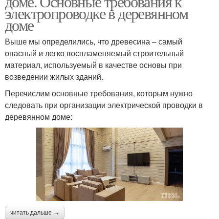
доме. Основные требования к
электропроводке в деревянном
доме
Выше мы определились, что древесина – самый
Внутренняя проводка
Проводка на даче
опасный и легко воспламеняемый строительный
материал, используемый в качестве основы при
возведении жилых зданий.
Перечислим основные требования, которым нужно
Влаги на проводку
Скрытая проводка
следовать при организации электрической проводки в
деревянном доме:
Открытая проводка
Внутренний проводка
Материалы для ретро
Ретро проводки
проводки
читать дальше →