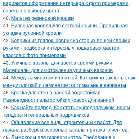
вариантов оформления интерьера с фото примерами,
советы по выбору цвета
40.
Маты из резиновой крошки
41.
Рулонная кровля для скатной крыши. Правильная
укладка рулонной кровли
42.
Коврики из тряпок. Коврик из старых вещей своими
руками - подборка интересных пошаговых мастер-
классов с фото примерами
43.
Уличные вазоны для цветов своими руками.
Материалы для изготовления уличных вазонов
44.
Между ламинатом и плиткой. Как можно закрыть стык
между плиткой и ламинатом: оптимальные варианты
45.
Краска для стен в ванной водостойкая.
Разновидности влагостойких красок для ванной
46.
Как найти подряд. Как стать субподрядчиком: ищем
тендеры и генеральных подрядчиков
47.
Объявление все виды строительных работ. Для
начала разберём основные каналы притока клиентов:
48.
Дымоходы для газового котла. Требования к