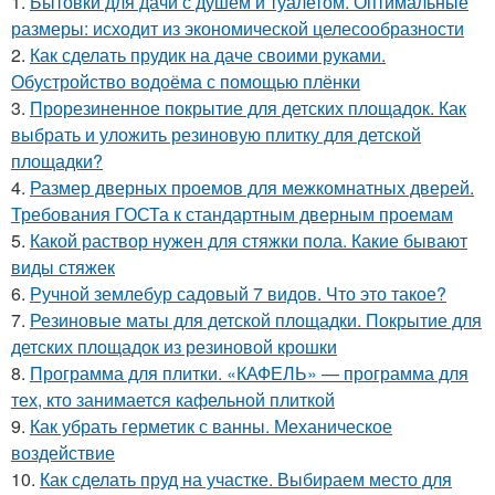
1.
Бытовки для дачи с душем и туалетом. Оптимальные
размеры: исходит из экономической целесообразности
2.
Как сделать прудик на даче своими руками.
Обустройство водоёма с помощью плёнки
3.
Прорезиненное покрытие для детских площадок. Как
выбрать и уложить резиновую плитку для детской
площадки?
4.
Размер дверных проемов для межкомнатных дверей.
Требования ГОСТа к стандартным дверным проемам
5.
Какой раствор нужен для стяжки пола. Какие бывают
виды стяжек
6.
Ручной землебур садовый 7 видов. Что это такое?
7.
Резиновые маты для детской площадки. Покрытие для
детских площадок из резиновой крошки
8.
Программа для плитки. «КАФЕЛЬ» — программа для
тех, кто занимается кафельной плиткой
9.
Как убрать герметик с ванны. Механическое
воздействие
10.
Как сделать пруд на участке. Выбираем место для