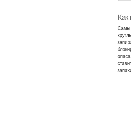
Как
Самый
кругл
запир
блоки
опаса
стави
запах