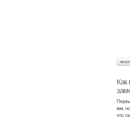
читат
Как 
зам
Первы
мм, н
что та