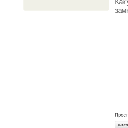
Как
зам
Прост
читат