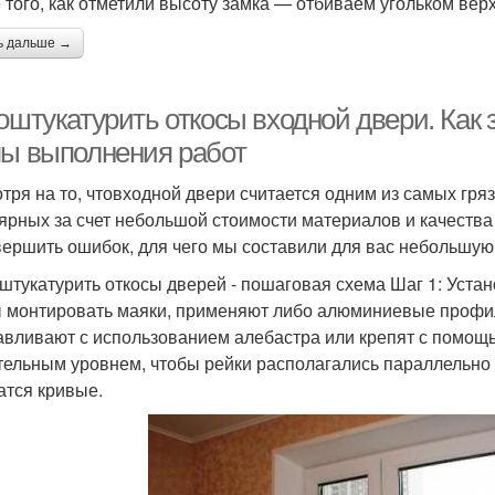
 того, как отметили высоту замка — отбиваем угольком вер
ь дальше →
оштукатурить откосы входной двери. Как 
пы выполнения работ
тря на то, чтовходной двери считается одним из самых гря
ярных за счет небольшой стоимости материалов и качества
вершить ошибок, для чего мы составили для вас небольшую
аштукатурить откосы дверей - пошаговая схема Шаг 1: Уста
 монтировать маяки, применяют либо алюминиевые профил
авливают с использованием алебастра или крепят с помощь
тельным уровнем, чтобы рейки располагались параллельно д
атся кривые.