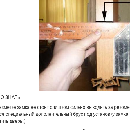
О ЗНАТЬ!
азметке замка не стоит слишком сильно выходить за реком
ся специальный дополнительный брус под установку замка. 
тить дверь:(