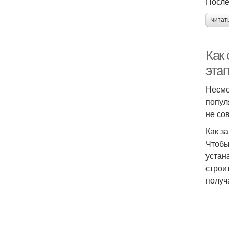
После
читат
Как 
эта
Несмо
попул
не со
Как з
Чтобы
устан
строи
получ