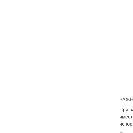
ВАЖН
При р
имеет
испор