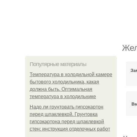
Жел
Популярные материалы
За
Температура в холодильной камере
бытового холодильника, какая
должна быть. Оптимальная
температура в холодильнике
Вм
Надо ли грунтовать гипсокартон
перед шпаклевкой. Грунтовка
гипсокартона перед шпаклевкой
стен: инструкция отделочных работ