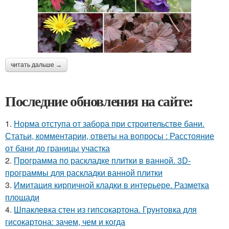
читать дальше →
Последние обновления на сайте:
1.
Норма отступа от забора при строительстве бани.
Статьи, комментарии, ответы на вопросы : Расстояние
от бани до границы участка
2.
Программа по раскладке плитки в ванной. 3D-
программы для раскладки ванной плитки
3.
Имитация кирпичной кладки в интерьере. Разметка
площади
4.
Шпаклевка стен из гипсокартона. Грунтовка для
гисокартона: зачем, чем и когда