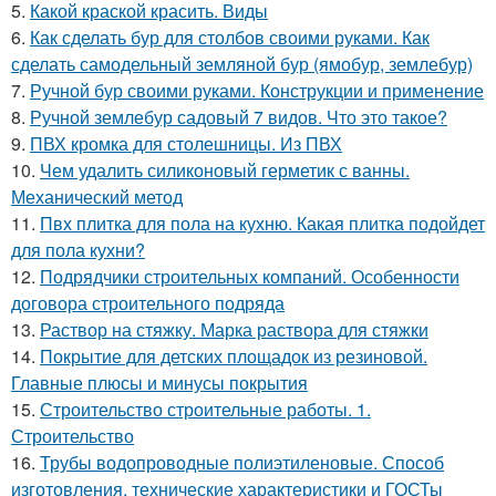
5.
Какой краской красить. Виды
6.
Как сделать бур для столбов своими руками. Как
сделать самодельный земляной бур (ямобур, землебур)
7.
Ручной бур своими руками. Конструкции и применение
8.
Ручной землебур садовый 7 видов. Что это такое?
9.
ПВХ кромка для столешницы. Из ПВХ
10.
Чем удалить силиконовый герметик с ванны.
Механический метод
11.
Пвх плитка для пола на кухню. Какая плитка подойдет
для пола кухни?
12.
Подрядчики строительных компаний. Особенности
договора строительного подряда
13.
Раствор на стяжку. Марка раствора для стяжки
14.
Покрытие для детских площадок из резиновой.
Главные плюсы и минусы покрытия
15.
Строительство строительные работы. 1.
Строительство
16.
Трубы водопроводные полиэтиленовые. Способ
изготовления, технические характеристики и ГОСТы