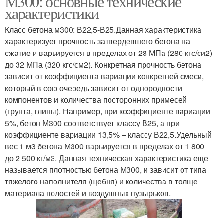
М300: основные технические
характеристики
Класс бетона м300: В22,5-В25.Данная характеристика
характеризует прочность затвердевшего бетона на
сжатие и варьируется в пределах от 28 МПа (280 кгс/си2)
до 32 МПа (320 кгс/см2). Конкретная прочность бетона
зависит от коэффициента вариации конкретней смеси,
который в сою очередь зависит от однородности
компонентов и количества посторонних примесей
(грунта, глины). Например, при коэффициенте вариации
5%, бетон М300 соответствует классу В25, а при
коэффициенте вариации 13,5% – классу В22,5.Удельный
вес 1 м3 бетона М300 варьируется в пределах от 1 800
до 2 500 кг/м3. Данная техническая характеристика еще
называется плотностью бетона М300, и зависит от типа
тяжелого наполнителя (щебня) и количества в толще
материала полостей и воздушных пузырьков.