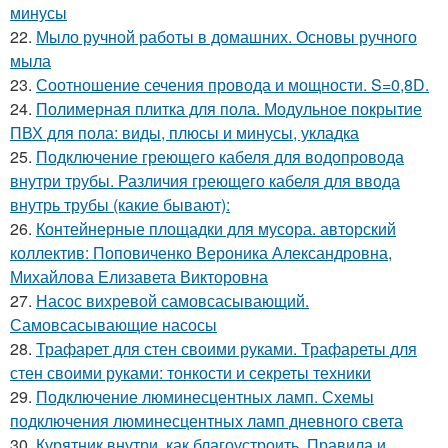
минусы
22.
Мыло ручной работы в домашних. Основы ручного
мыла
23.
Соотношение сечения провода и мощности. S=0,8D.
24.
Полимерная плитка для пола. Модульное покрытие
ПВХ для пола: виды, плюсы и минусы, укладка
25.
Подключение греющего кабеля для водопровода
внутри трубы. Различия греющего кабеля для ввода
внутрь трубы (какие бывают):
26.
Контейнерные площадки для мусора. авторский
коллектив: Поповиченко Вероника Александровна,
Михайлова Елизавета Викторовна
27.
Насос вихревой самовсасывающий.
Самовсасывающие насосы
28.
Трафарет для стен своими руками. Трафареты для
стен своими руками: тонкости и секреты техники
29.
Подключение люминесцентных ламп. Схемы
подключения люминесцентных ламп дневного света
30.
Курятник внутри, как благоустроить. Правила и