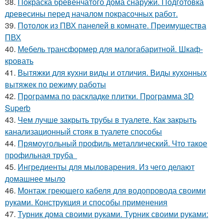
38.
Покраска бревенчатого дома снаружи. Подготовка
древесины перед началом покрасочных работ.
39.
Потолок из ПВХ панелей в комнате. Преимущества
ПВХ
40.
Мебель трансформер для малогабаритной. Шкаф-
кровать
41.
Вытяжки для кухни виды и отличия. Виды кухонных
вытяжек по режиму работы
42.
Программа по раскладке плитки. Программа 3D
Superb
43.
Чем лучше закрыть трубы в туалете. Как закрыть
канализационный стояк в туалете способы
44.
Прямоугольный профиль металлический. Что такое
профильная труба
45.
Ингредиенты для мыловарения. Из чего делают
домашнее мыло
46.
Монтаж греющего кабеля для водопровода своими
руками. Конструкция и способы применения
47.
Турник дома своими руками. Турник своими руками: