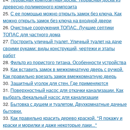
древесно-полимерного композита
25.
С ее помощью можно открыть замок без ключа. Как
можно открыть замок без ключа на входной двери
26.
Очистные сооружения ТОПАС. Лучшие септики
ТОПАС для частного дома
27.
Построить уличный туалет. Уличный туалет на даче
своими руками: виды конструкций, чертежи и этапы
работ
28.
Фильтр из пористого титана. Особенности устройства
29.
Как вставить замок в межкомнатную дверь с ручкой.
Как правильно врезать замок вмежкомнатную дверь
30.
Защитный уголок для стен. Где применяются
31.
Поверхностный насос для откачки канализации. Как
выбрать фекальный насос для канализации
32.
Бытовка с душем и туалетом. Двухкомнатные дачные
бытовки.
33.
Как правильно красить дерево краской. "Я покажу и
краски и морилки и даже некоторые лаки..."