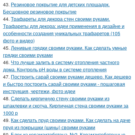
43.
Резиновое покрытие для детских площадок.
Бесшовное резиновое покрытие
44.
Трафареты для декора стен своими руками.
Трафареты для декора: идеи применения в дизайне и
особенности создания уникальных трафаретов (105
фото и видео)
45.
Ленивые грядки своими руками. Как сделать умные
грядки своими руками
46.
Что лучше залить в систему отопления частного
дома. Контроль pH воды в системе отопления
47.
Построить сарай своими руками дешево. Как дешево
и быстро построить сарай своими руками - пошаговая
инструкция, чертежи, фото идеи
48.
Сделать кирпичную стену своими руками из
шпаклевки и скотча. Кирпичная стена своими руками за
1000 р
49.
Как сделать пруд своими руками. Как сделать на даче
пруд из покрышки (шины) своими руками
50.
Блок из керамзитобетона. №2. Керамзитобетонные