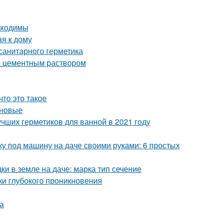
бходимы
ая к дому
санитарного герметика
с цементным раствором
то это такое
оновые
учших герметиков для ванной в 2021 году
ку под машину на даче своими руками: 6 простых
ки в земле на даче: марка тип сечение
ки глубокого проникновения
а