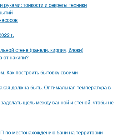
 руками: тонкости и секреты техники
рытий
насосов
022 г.
ьной стене (панели, кирпич, блоки)
а от накипи?
м. Как построить бытовку своими
какая должна быть. Оптимальная температура в
 заделать щель между ванной и стеной, чтобы не
иП по местонахождению бани на территории
в