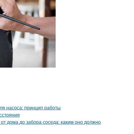
для насоса: принцип работы
асстояния
 от дома до забора соседа: каким оно должно