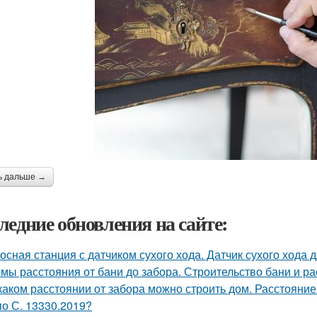
ь дальше →
ледние обновления на сайте:
осная станция с датчиком сухого хода. Датчик сухого хода 
мы расстояния от бани до забора. Строительство бани и р
каком расстоянии от забора можно строить дом. Расстояние
по С. 13330.2019?