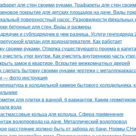
афарет для стен своими руками. Трафареты для стен своими
зиновое покрытие для детских площадок на даче. Виды пок
кальный поверхностный насос. Разновидности фекальных 
оки бетонные для стен. Виды и размеры
дрядчик и субподрядчик в чем разница. Услуги генподряда 2
репускной клапан для водонагревателя. Как работает
ку своими руками. Отделка существующего проема в капитал
к очистить утюг внутри. Как очистить внутреннюю часть утюг
крыть замок в квартире. Вскрытие межкомнатных дверей
к сделать бытовку своими руками чертежи с металлокаркасо
и — фото инструкция
мпература в холодильной камере бытового холодильника, 
ильнике
рметик для плитки в ванной. 6 вариантов: Каким герметиком
кала вода
астмассовые кольца для колодца. Сфера применения
нтаж водопровода на даче. Металлический водопровод
кое расстояние должно быть от забора до бани. Нормы СН
оки для постройки дома. Преимущества и недостатки блоко