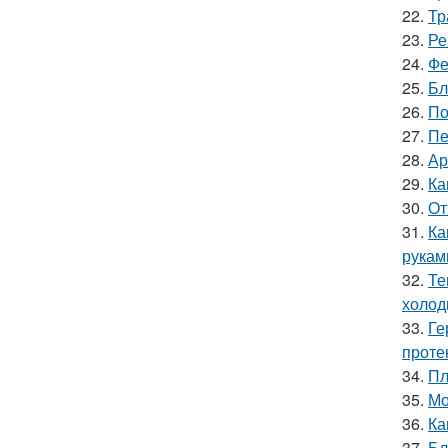
22.
Тр
23.
Ре
24.
Фе
25.
Бл
26.
По
27.
Пе
28.
Ар
29.
Ка
30.
От
31.
Ка
рукам
32.
Те
холод
33.
Ге
проте
34.
Пл
35.
Мо
36.
Ка
37.
Бл