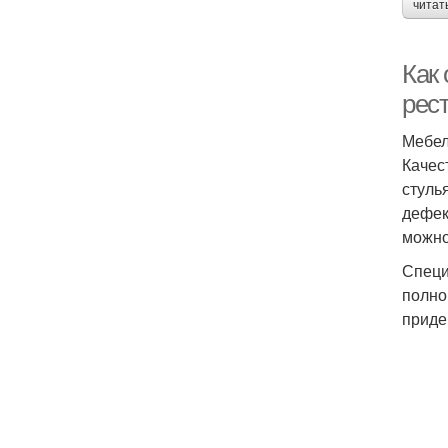
читат
Как
рес
Мебел
Качес
стуль
дефек
можно
Специ
полно
приде