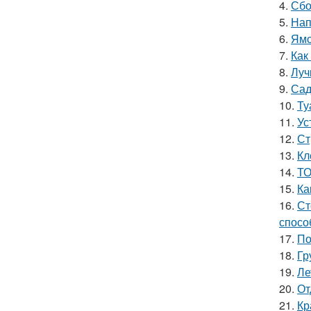
4.
Сбо
5.
Нап
6.
Ямо
7.
Как
8.
Луч
9.
Сад
10.
Ту
11.
Ус
12.
Ст
13.
Кл
14.
ТО
15.
Ка
16.
Ст
спосо
17.
По
18.
Гр
19.
Ле
20.
От
21.
Кр