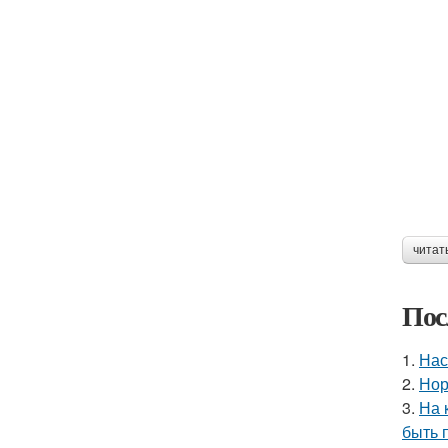
читат
Пос
1.
Нас
2.
Нор
3.
На 
быть 