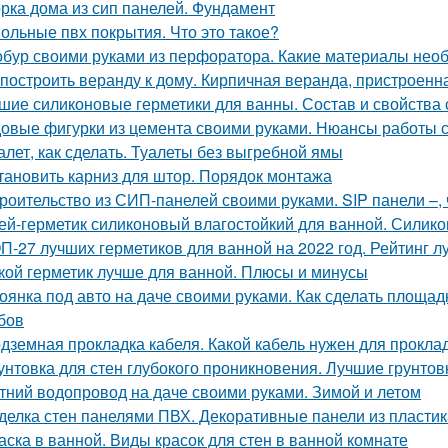
рка дома из сип панелей. Фундамент
ольные пвх покрытия. Что это такое?
бур своими руками из перфоратора. Какие материалы нео
 построить веранду к дому. Кирпичная веранда, пристроенн
шие силиконовые герметики для ванны. Состав и свойства 
овые фигурки из цемента своими руками. Нюансы работы 
алет, как сделать. Туалеты без выгребной ямы
тановить карниз для штор. Порядок монтажа
роительство из СИП-панелей своими руками. SIP панели –, ч
ей-герметик силиконовый влагостойкий для ванной. Силик
П-27 лучших герметиков для ванной на 2022 год. Рейтинг л
кой герметик лучше для ванной. Плюсы и минусы
оянка под авто на даче своими руками. Как сделать площад
бов
дземная прокладка кабеля. Какой кабель нужен для проклад
унтовка для стен глубокого проникновения. Лучшие грунтов
тний водопровод на даче своими руками. Зимой и летом
делка стен панелями ПВХ. Декоративные панели из пластик
аска в ванной. Виды красок для стен в ванной комнате