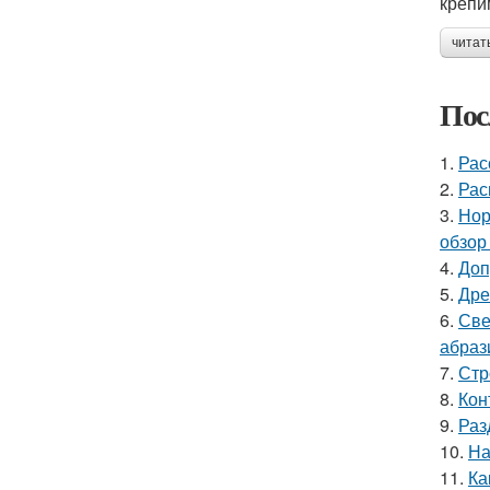
крепи
читат
Пос
1.
Рас
2.
Рас
3.
Нор
обзор
4.
Доп
5.
Дре
6.
Све
абраз
7.
Стр
8.
Кон
9.
Раз
10.
На
11.
Ка