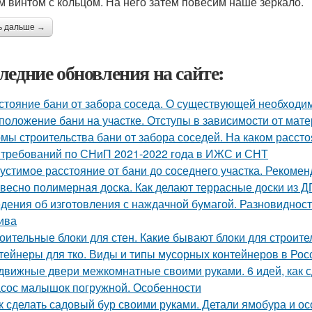
м винтом с кольцом. На него затем повесим наше зеркало.
ь дальше →
ледние обновления на сайте:
стояние бани от забора соседа. О существующей необходи
положение бани на участке. Отступы в зависимости от мат
мы строительства бани от забора соседей. На каком рассто
 требований по СНиП 2021-2022 года в ИЖС и СНТ
устимое расстояние от бани до соседнего участка. Рекоме
весно полимерная доска. Как делают террасные доски из 
дения об изготовления с наждачной бумагой. Разновидност
ива
оительные блоки для стен. Какие бывают блоки для строите
тейнеры для тко. Виды и типы мусорных контейнеров в Рос
движные двери межкомнатные своими руками. 6 идей, как 
сос малышок погружной. Особенности
к сделать садовый бур своими руками. Детали ямобура и о