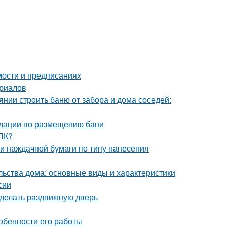
мости и предписаниях
ериалов
янии строить баню от забора и дома соседей:
ндации по размещению бани
ДПК?
и наждачной бумаги по типу нанесения
льства дома: основные виды и характеристики
сии
сделать раздвижную дверь
собенности его работы