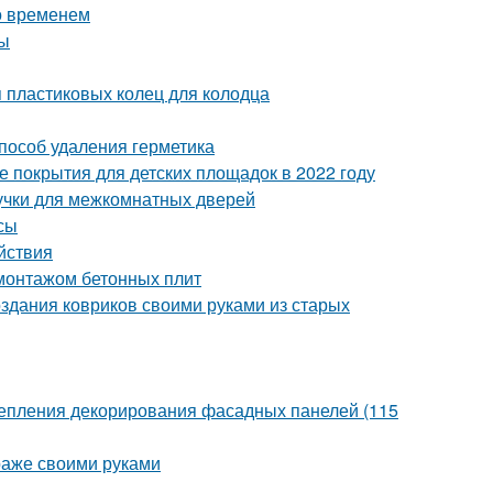
о временем
бы
 пластиковых колец для колодца
способ удаления герметика
 покрытия для детских площадок в 2022 году
учки для межкомнатных дверей
сы
йствия
монтажом бетонных плит
здания ковриков своими руками из старых
крепления декорирования фасадных панелей (115
араже своими руками