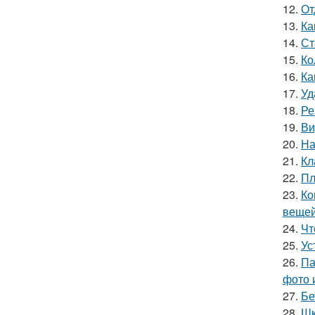
12.
От
13.
Ка
14.
Ст
15.
Ко
16.
Ка
17.
Уд
18.
Ре
19.
Ви
20.
На
21.
Кл
22.
Пл
23.
Ко
вещей
24.
Чт
25.
Ус
26.
Па
фото 
27.
Бе
28.
Шк