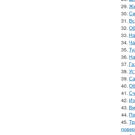
29.
Жи
30.
Си
31.
Вс
32.
Об
33.
На
34.
Ча
35.
Ту
36.
На
37.
Га
38.
Ус
39.
Са
40.
Об
41.
Сч
42.
Из
43.
Ви
44.
По
45.
Тр
повер