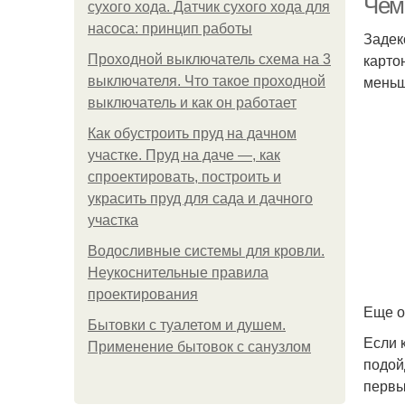
Чем
сухого хода. Датчик сухого хода для
насоса: принцип работы
Задек
карто
Проходной выключатель схема на 3
меньш
выключателя. Что такое проходной
выключатель и как он работает
Как обустроить пруд на дачном
участке. Пруд на даче —, как
спроектировать, построить и
украсить пруд для сада и дачного
участка
Водосливные системы для кровли.
Неукоснительные правила
проектирования
Еще о
Бытовки с туалетом и душем.
Если 
Применение бытовок с санузлом
подой
первы