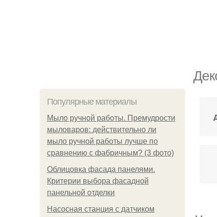
Дек
Популярные материалы
Мыло ручной работы. Премудрости
мыловаров: действительно ли
мыло ручной работы лучше по
сравнению с фабричным? (3 фото)
Облицовка фасада панелями.
Критерии выбора фасадной
панельной отделки
Насосная станция с датчиком