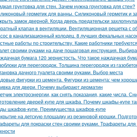
дкая грунтовка для стен. Зачем нужна грунтовка для стен?
ликоновый герметик для ванны. Силиконовый герметик и за
крыть замок дверной. Когда дверь предательски захлопнулас
ратный клапан в вентиляции. Вентиляционная решетка с 
сос в канализационный колодец. 8 лучших фекальных насо
стные работы по строительству. Какие работники требуютс
алет своими руками на даче пошаговая инструкция. Выби
ждачная бумага 120 зернистость. Что такое наждачная бум
зоблоки для перегородок. Толщина перегородок из газобето
тановка дачного туалета своими руками. Выбор места
довые фигурки из цемента. Фигурки из цемента: чем хороши
ивка для двери. Почему выбирают дерматин
етчик электроэнергии, как снять показания, какие числа. С
готовление дверей купе для шкафа. Почему шкафы-купе т
ды шкафов-купе. Преимущества шкафов-купе
крытие на детскую площадку из резиновой крошки. Подгот
афареты для покраски стен своими руками. Трафареты для
хности