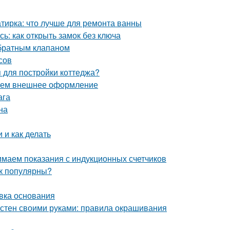
тирка: что лучше для ремонта ванны
ь: как открыть замок без ключа
обратным клапаном
сов
я для постройки коттеджа?
раем внешнее оформление
ага
на
 и как делать
нимаем показания с индукционных счетчиков
ак популярны?
овка основания
 стен своими руками: правила окрашивания