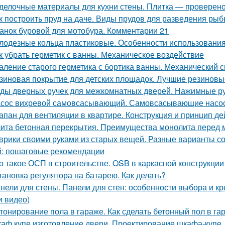
делочные материалы для кухни стены. Плитка — проверен
к построить пруд на даче. Виды прудов для разведения ры
анок буровой для мотобура. Комментарии 21
лодезные кольца пластиковые. Особенности использования
к убрать герметик с ванны. Механическое воздействие
аление старого герметика с бортика ванны. Механический 
зиновая покрытие для детских площадок. Лучшие резиновые
ды дверных ручек для межкомнатных дверей. Нажимные р
сос вихревой самовсасывающий. Самовсасывающие насо
апан для вентиляции в квартире. Конструкция и принцип де
ита бетонная перекрытия. Преимущества монолита перед 
врики своими руками из старых вещей. Разные варианты со
: пошаговые рекомендации
о такое ОСП в строительстве. OSB в каркасной конструкции
тановка регулятора на батарею. Как делать?
нели для стены. Панели для стен: особенности выбора и 
и видео)
тонирование пола в гараже. Как сделать бетонный пол в г
аф купе изготовление двери. Проектирование шкафа-купе