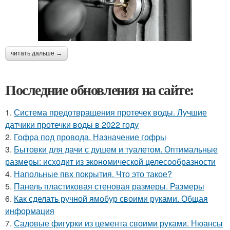
читать дальше →
Последние обновления на сайте:
1.
Система предотвращения протечек воды. Лучшие
датчики протечки воды в 2022 году
2.
Гофра под провода. Назначение гофры
3.
Бытовки для дачи с душем и туалетом. Оптимальные
размеры: исходит из экономической целесообразности
4.
Напольные пвх покрытия. Что это такое?
5.
Панель пластиковая стеновая размеры. Размеры
6.
Как сделать ручной ямобур своими руками. Общая
информация
7.
Садовые фигурки из цемента своими руками. Нюансы