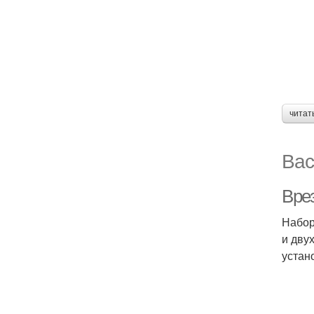
читат
Вас
Вре
Набор
и дву
устан