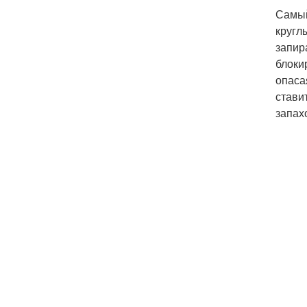
Самый
кругл
запир
блоки
опаса
стави
запах