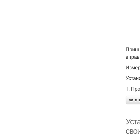
Принц
вправ
Измер
Устан
1. Пр
читат
Уста
сво