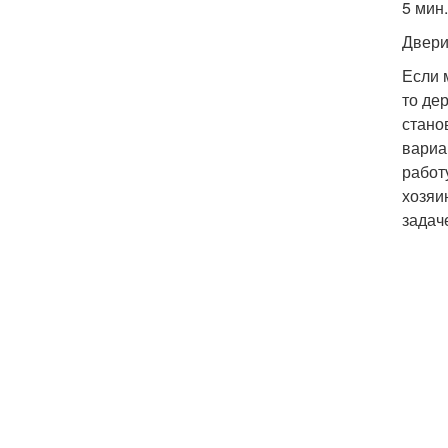
5 мин.
Двер
Если 
то де
стано
вариа
работ
хозяи
задач