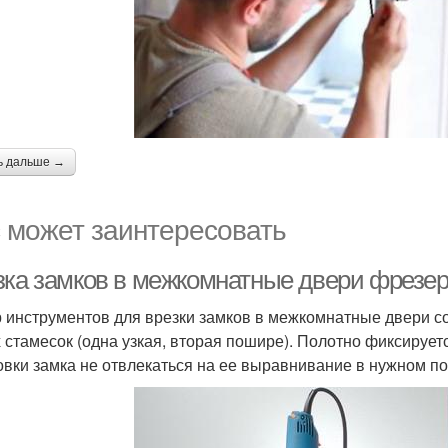
ь дальше →
 может заинтересовать
зка замков в межкомнатные двери фрезер
 инструментов для врезки замков в межкомнатные двери со
х стамесок (одна узкая, вторая пошире). Полотно фиксируе
овки замка не отвлекаться на ее выравнивание в нужном п