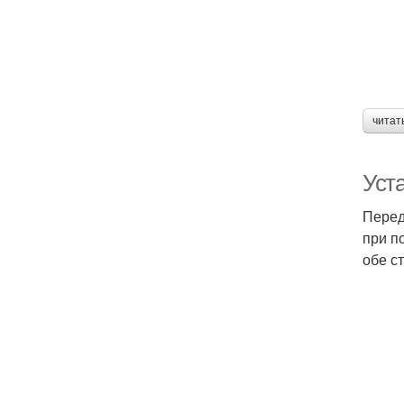
читат
Уст
Перед
при п
обе с