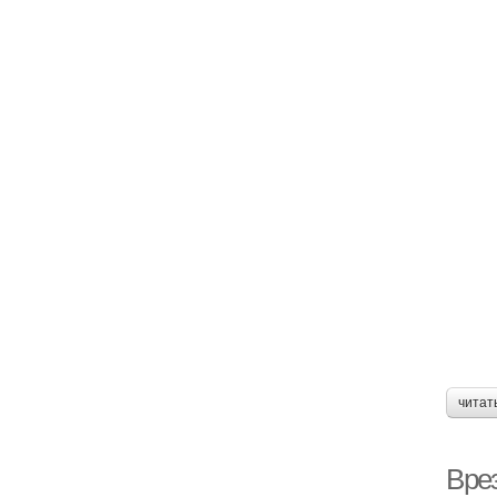
читат
Вре