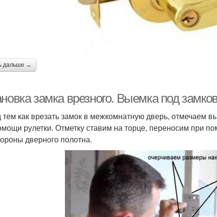
ь дальше →
ановка замка врезного. Выемка под замко
 тем как врезать замок в межкомнатную дверь, отмечаем в
омощи рулетки. Отметку ставим на торце, переносим при по
тороны дверного полотна.