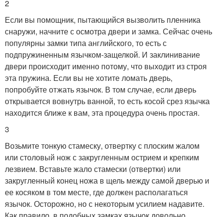
2
Если вы помощник, пытающийся вызволить пленника
снаружи, начните с осмотра двери и замка. Сейчас очень
популярны замки типа английского, то есть с
подпружиненным язычком-защелкой. И заклинивание
двери происходит именно потому, что выходит из строя
эта пружина. Если вы не хотите ломать дверь,
попробуйте отжать язычок. В том случае, если дверь
открывается вовнутрь ванной, то есть косой срез язычка
находится ближе к вам, эта процедура очень простая.
3
Возьмите тонкую стамеску, отвертку с плоским жалом
или столовый нож с закругленным острием и крепким
лезвием. Вставьте жало стамески (отвертки) или
закругленный конец ножа в щель между самой дверью и
ее косяком в том месте, где должен располагаться
язычок. Осторожно, но с некоторым усилием надавите.
Как правило, в подобных замках язычок довольно