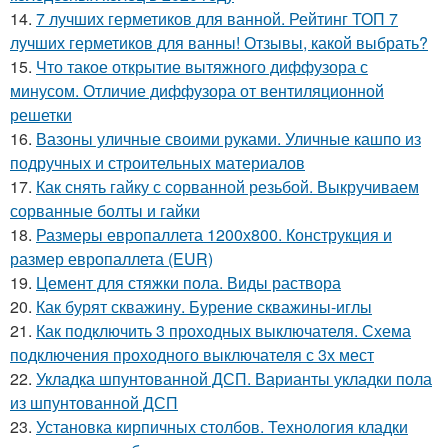
14.
7 лучших герметиков для ванной. Рейтинг ТОП 7
лучших герметиков для ванны! Отзывы, какой выбрать?
15.
Что такое открытие вытяжного диффузора с
минусом. Отличие диффузора от вентиляционной
решетки
16.
Вазоны уличные своими руками. Уличные кашпо из
подручных и строительных материалов
17.
Как снять гайку с сорванной резьбой. Выкручиваем
сорванные болты и гайки
18.
Размеры европаллета 1200х800. Конструкция и
размер европаллета (EUR)
19.
Цемент для стяжки пола. Виды раствора
20.
Как бурят скважину. Бурение скважины-иглы
21.
Как подключить 3 проходных выключателя. Схема
подключения проходного выключателя с 3х мест
22.
Укладка шпунтованной ДСП. Варианты укладки пола
из шпунтованной ДСП
23.
Установка кирпичных столбов. Технология кладки