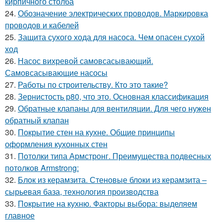
кирпичного столба
24.
Обозначение электрических проводов. Маркировка
проводов и кабелей
25.
Защита сухого хода для насоса. Чем опасен сухой
ход
26.
Насос вихревой самовсасывающий.
Самовсасывающие насосы
27.
Работы по строительству. Кто это такие?
28.
Зернистость р80, что это. Основная классификация
29.
Обратные клапаны для вентиляции. Для чего нужен
обратный клапан
30.
Покрытие стен на кухне. Общие принципы
оформления кухонных стен
31.
Потолки типа Армстронг. Преимущества подвесных
потолков Armstrong:
32.
Блок из керамзита. Стеновые блоки из керамзита –
сырьевая база, технология производства
33.
Покрытие на кухню. Факторы выбора: выделяем
главное