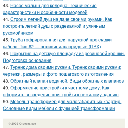
43.
Насос малыш для колодца. Технические
характеристики и особенности моделей
44.
Строим летний душ на даче своими руками. Как
построить летний душ с раздевалкой и уличным
рукомойником
45.
Труба гофрированная для наружной прокладки
кабеля. Тип #2 — поливинилхлоридные (ПВХ)
46.
Покрытие на детскую площадку из резиновой крошки.
Подготовка основания
47.
Турник дома своими руками. Турник своими руками:
чертежи, размеры и фото пошагового изготовления
48.
Обратный клапан водяной. Виды обратных клапанов
49.
Оформление пристройки к частному дому. Как
оформить возведение пристройки к нежилому зданию
50.
Мебель трансформер для малогабаритных квартир.
Основные виды мебели с функцией трансформации
© 2026 Строить все