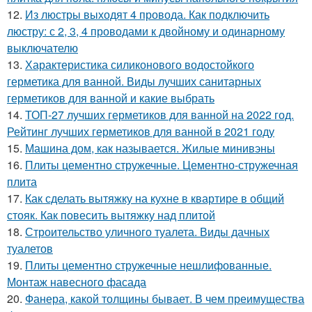
12.
Из люстры выходят 4 провода. Как подключить
люстру: с 2, 3, 4 проводами к двойному и одинарному
выключателю
13.
Характеристика силиконового водостойкого
герметика для ванной. Виды лучших санитарных
герметиков для ванной и какие выбрать
14.
ТОП-27 лучших герметиков для ванной на 2022 год.
Рейтинг лучших герметиков для ванной в 2021 году
15.
Машина дом, как называется. Жилые минивэны
16.
Плиты цементно стружечные. Цементно-стружечная
плита
17.
Как сделать вытяжку на кухне в квартире в общий
стояк. Как повесить вытяжку над плитой
18.
Строительство уличного туалета. Виды дачных
туалетов
19.
Плиты цементно стружечные нешлифованные.
Монтаж навесного фасада
20.
Фанера, какой толщины бывает. В чем преимущества