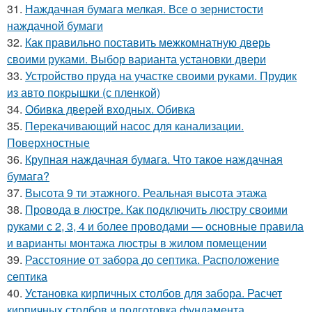
31.
Наждачная бумага мелкая. Все о зернистости
наждачной бумаги
32.
Как правильно поставить межкомнатную дверь
своими руками. Выбор варианта установки двери
33.
Устройство пруда на участке своими руками. Прудик
из авто покрышки (с пленкой)
34.
Обивка дверей входных. Обивка
35.
Перекачивающий насос для канализации.
Поверхностные
36.
Крупная наждачная бумага. Что такое наждачная
бумага?
37.
Высота 9 ти этажного. Реальная высота этажа
38.
Провода в люстре. Как подключить люстру своими
руками с 2, 3, 4 и более проводами — основные правила
и варианты монтажа люстры в жилом помещении
39.
Расстояние от забора до септика. Расположение
септика
40.
Установка кирпичных столбов для забора. Расчет
кирпичных столбов и подготовка фундамента