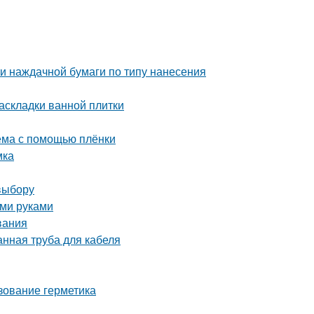
и наждачной бумаги по типу нанесения
аскладки ванной плитки
оёма с помощью плёнки
мка
выбору
ими руками
вания
нная труба для кабеля
зование герметика