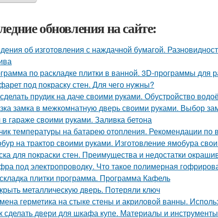
ледние обновления на сайте:
дения об изготовления с наждачной бумагой. Разновидност
ива
грамма по раскладке плитки в ванной. 3D-программы для р
фарет под покраску стен. Для чего нужны?
 сделать прудик на даче своими руками. Обустройство вод
зка замка в межкомнатную дверь своими руками. Выбор за
 в гараже своими руками. Заливка бетона
чик температуры на батарею отопления. Рекомендации по 
бур на трактор своими руками. Изготовление ямобура сво
ска для покраски стен. Преимущества и недостатки окраши
фра под электропроводку. Что такое полимерная гофрирова
складка плитки программа. Программа Кафель
крыть металлическую дверь. Потеряли ключ
мена герметика на стыке стены и акриловой ванны. Исполь
к сделать двери для шкафа купе. Материалы и инструменты