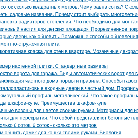
 соток сколько квадратных метров. Чему равна сотка? Скол
еты садовые названия. Почему стоит выбирать многолетни
тановка радиаторов отопления. Что необходимо для монта
зиновый настил для детских площадок. Прорезиненное пок
арые двери, как обновить. Возможные способы обновления
ментно-стружечная плита
коративная краска для стен в квартире. Мозаичные декорат
змер настенной плитки. Стандартные размеры
ектро ворота для гаража. Виды автоматических ворот для 
зификация частного дома нормы и правила. Способы газос
таллопластиковые входные двери в частный дом. Профиль
ямоугольный профиль металлический. Что такое профиль
ды шкафов-купе. Преимущества шкафов-купе
ичные вазоны для цветов своими руками. Материалы для и
иты для перекрытия. Что собой представляют бетонные пл
олько 6 соток. 6 соток - сколько это метров
м обшить домик для кошки своими руками. Биология