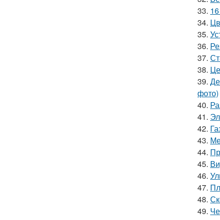
33.
16
34.
Цв
35.
Ус
36.
Ре
37.
Ст
38.
Це
39.
Де
фото)
40.
Ра
41.
Эл
42.
Га
43.
Ме
44.
Пр
45.
Ви
46.
Ул
47.
Пл
48.
Ск
49.
Че