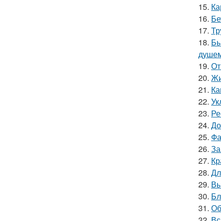
15.
Ка
16.
Бе
17.
Тр
18.
Бы
душе
19.
От
20.
Жи
21.
Ка
22.
Ук
23.
Ре
24.
До
25.
Фа
26.
За
27.
Кр
28.
Дл
29.
Вы
30.
Бл
31.
Об
32.
Вс