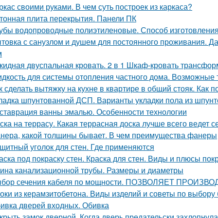
ркас своими руками. В чем суть построек из каркаса?
тонная плита перекрытия. Панели ПК
убы водопроводные полиэтиленовые. Способ изготовления,
товка с санузлом и душем для постоянного проживания. Да
м
кидная двуспальная кровать. 2 в 1 Шкаф-кровать трансформ
дкость для системы отопления частного дома. Возможные 
к сделать вытяжку на кухне в квартире в общий стояк. Как 
ладка шпунтованной ДСП. Варианты укладки пола из шпун
ставрация ванны эмалью. Особенности технологии
ска на террасу. Какая террасная доска лучше всего ведет 
нера, какой толщины бывает. В чем преимущества фанеры
щитный уголок для стен. Где применяются
аска под покраску стен. Краска для стен. Виды и плюсы покр
ина канализационной трубы. Размеры и диаметры
бор сечения кабеля по мощности. ПОЗВОЛЯЕТ ПРОИ
оки из керамзитобетона. Виды изделий и советы по выбору
ивка дверей входных. Обивка
крыть замок дверной. Когда дверь предательски захлопнулас