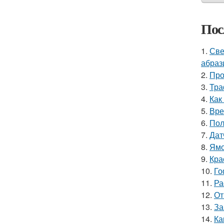
Пос
1.
Све
абраз
2.
Про
3.
Тра
4.
Как
5.
Вре
6.
Пол
7.
Дат
8.
Ямо
9.
Кра
10.
Го
11.
Ра
12.
От
13.
За
14.
Ка