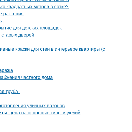
ько квадратных метров в сотке?
е растения
жа
рытие для детских площадок
 старых дверей
ивные краски для стен в интерьере квартиры (с
гаража
набжения частного дома
ная труба
зготовления уличных вазонов
иты: цена на основные типы изделий