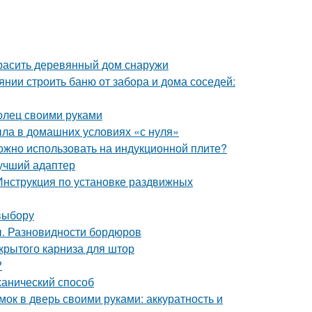
красить деревянный дом снаружи
янии строить баню от забора и дома соседей:
олец своими руками
ыла в домашних условиях «с нуля»
можно использовать на индукционной плите?
лучший адаптер
Инструкция по установке раздвижных
выбору
ы. Разновидности бордюров
крытого карниза для штор
?
ханический способ
мок в дверь своими руками: аккуратность и