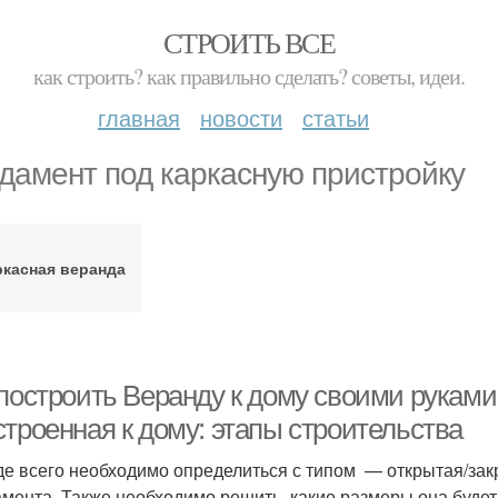
СТРОИТЬ ВСЕ
как строить? как правильно сделать? советы, идеи.
главная
новости
статьи
дамент под каркасную пристройку
ркасная веранда
 построить Веранду к дому своими руками
строенная к дому: этапы строительства
е всего необходимо определиться с типом — открытая/закр
мента. Также необходимо решить, какие размеры она будет и