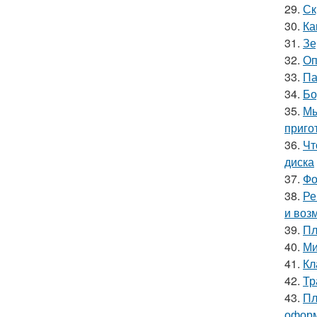
29.
Ск
30.
Ка
31.
Зе
32.
Оп
33.
Па
34.
Бо
35.
Мы
приго
36.
Чт
диска
37.
Фо
38.
Ре
и воз
39.
Пл
40.
Ми
41.
Кл
42.
Тр
43.
Пл
оформ