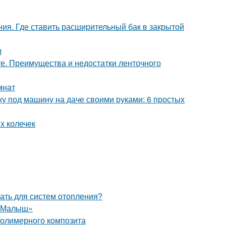
ния. Где ставить расширительный бак в закрытой
м
е. Преимущества и недостатки ленточного
мнат
ку под машину на даче своими руками: 6 простых
х колечек
ать для систем отопления?
 «Малыш»
полимерного композита