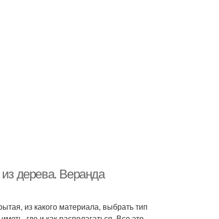
 из дерева. Веранда
ытая, из какого материала, выбрать тип
меть, где и как располагаться. Все это