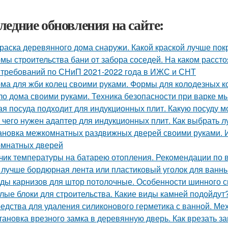
ледние обновления на сайте:
раска деревянного дома снаружи. Какой краской лучше по
мы строительства бани от забора соседей. На каком рассто
 требований по СНиП 2021-2022 года в ИЖС и СНТ
ма для жби колец своими руками. Формы для колодезных к
о дома своими руками. Техника безопасности при варке м
ая посуда подходит для индукционных плит. Какую посуду 
 чего нужен адаптер для индукционных плит. Как выбрать 
ановка межкомнатных раздвижных дверей своими руками. 
мнатных дверей
чик температуры на батарею отопления. Рекомендации по 
 лучше бордюрная лента или пластиковый уголок для ванн
ды карнизов для штор потолочные. Особенности шинного с
лые блоки для строительства. Какие виды камней подойдут
едства для удаления силиконового герметика с ванной. Ме
тановка врезного замка в деревянную дверь. Как врезать за