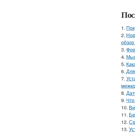
Пос
1.
Пок
2.
Нор
обзор
3.
Фор
4.
Мыл
5.
Как
6.
Для
7.
Уст
межко
8.
Дат
9.
Что
10.
Ви
11.
Бе
12.
Ср
13.
Ус