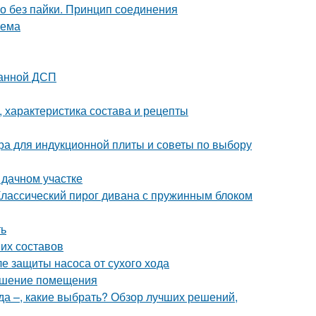
но без пайки. Принцип соединения
оема
ванной ДСП
 характеристика состава и рецепты
ера для индукционной плиты и советы по выбору
 дачном участке
Классический пирог дивана с пружинным блоком
ть
ших составов
ле защиты насоса от сухого хода
рашение помещения
да –, какие выбрать? Обзор лучших решений,