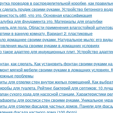
рутка проводов в распределительной коробке, как правиль
к сделать прудик своими руками. Устройство бетонного вод
рнистость р80, что это. Основная классификация
алубка для фундамента это. Материалы для опалубки
нель для пола. Области применения влагостойкой шпунто
ртики в ванную комнату. Вариант 2: пластиковые
ло домашнее своими руками. Натуральное мыло: его виды,
товления мыла своими руками в домашних условиях
о такое адаптер для индукционных плит. Устройство адапт
нтан, как сделать. Как установить фонтан своими руками на
монт мягкой мебели своими руками в домашних условиях. 
можные проблемы
иты для отделки стен внутри жилых помещений. Как выбра
кробы для туалета. Рейтинг бактерий для септиков: 10 луч
апан сухого хода для насосной станции. Характеристики ре
афареты для росписи стен своими руками. Уникальное ук
иты для отделки фасадов частных домов. Панели для фаса
ления фасада частного дома (100 фото)