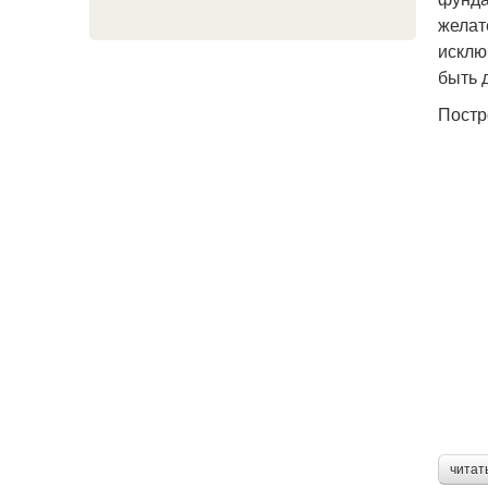
желат
исклю
быть 
Постр
читат