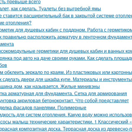
сть превыше всего
алет, как сделать. Туалеты без выгребной ямы
е ставится расширительный бак в закрытой системе отопле
ме отопления?
рметик для душевых кабин с поддоном. Работа с герметико
к правильно расположить арматуру в ленточном фундамент
амента
сокомодульные герметики для душевых кабин и ванных ко
оянка под авто на даче своими руками. Как сделать площад
бов
м обклеить зеркало по краям. Из пластиковых или картонны
к сделать двери для шкафа купе. Материалы и инструменты
шина дом, как называется. Жилые минивэны
тка арматурная для фундамента. Сетка для армирования
унтовка акриловая бетоноконтакт. Что собой представляет
делка фасадов панелями. Полимерные
дкость для систем отопления. Какую воду можно использов
сосы малыш технические характеристики. 1 Классический
ррасная композитная доска. Террасная доска из древесно-