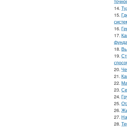
точно
14.
Ту
15.
Гд
систе
16.
Ге
17.
Ка
фунд
18.
Вы
19.
Ст
спосо
20.
Че
21.
Ка
22.
Ма
23.
Се
24.
Гр
25.
От
26.
Жи
27.
На
28.
Те