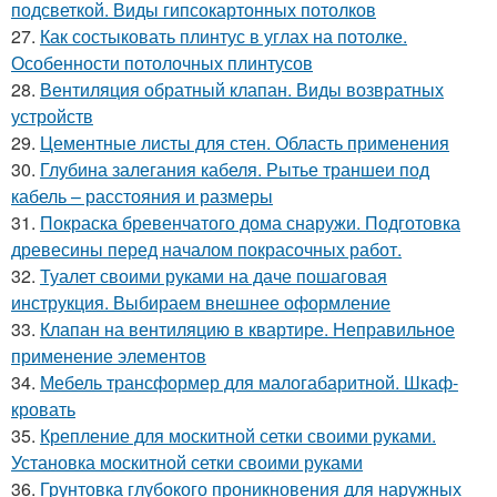
подсветкой. Виды гипсокартонных потолков
27.
Как состыковать плинтус в углах на потолке.
Особенности потолочных плинтусов
28.
Вентиляция обратный клапан. Виды возвратных
устройств
29.
Цементные листы для стен. Область применения
30.
Глубина залегания кабеля. Рытье траншеи под
кабель – расстояния и размеры
31.
Покраска бревенчатого дома снаружи. Подготовка
древесины перед началом покрасочных работ.
32.
Туалет своими руками на даче пошаговая
инструкция. Выбираем внешнее оформление
33.
Клапан на вентиляцию в квартире. Неправильное
применение элементов
34.
Мебель трансформер для малогабаритной. Шкаф-
кровать
35.
Крепление для москитной сетки своими руками.
Установка москитной сетки своими руками
36.
Грунтовка глубокого проникновения для наружных