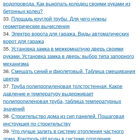
водопровода. Как выкопать колодец своими руками из
бетонных колец?
33.
Площадь круглой трубы. Для чего нужны
геометрические вычисления
34.
Электро ворота для гаража. Виды автоматических
ворот для гаража
35.
Установка замка в межкомнатную дверь своими
руками. Установка замка в дверь: выбор типа запорного
механизма
36.
Смешать синий и фиолетовый. Таблица смешивания
цветов
37.
Труба полипропиленовая толстостенная. Какое
давление и температуру выдерживает
полипропиленовая труба, таблица температурных
значений
38.
Строительство дома из сип панелей. Пошаговая
инструкция по строительству
39.
Что лучше залить в систему отопления частного
дома. Контроль pH воды в системе отопления