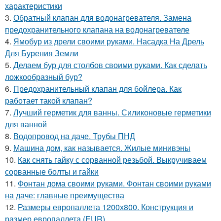
характеристики
3.
Обратный клапан для водонагревателя. Замена
предохранительного клапана на водонагревателе
4.
Ямобур из дрели своими руками. Насадка На Дрель
Для Бурения Земли
5.
Делаем бур для столбов своими руками. Как сделать
ложкообразный бур?
6.
Предохранительный клапан для бойлера. Как
работает такой клапан?
7.
Лучший герметик для ванны. Силиконовые герметики
для ванной
8.
Водопровод на даче. Трубы ПНД
9.
Машина дом, как называется. Жилые минивэны
10.
Как снять гайку с сорванной резьбой. Выкручиваем
сорванные болты и гайки
11.
Фонтан дома своими руками. Фонтан своими руками
на даче: главные преимущества
12.
Размеры европаллета 1200х800. Конструкция и
размер европаллета (EUR)