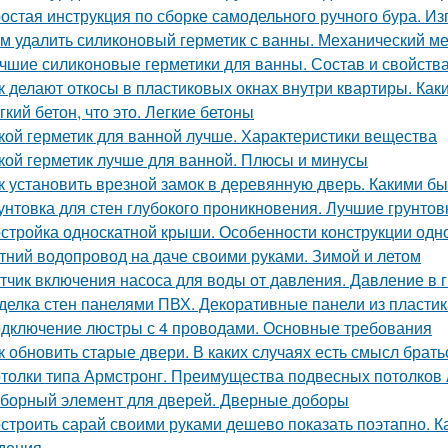
остая инструкция по сборке самодельного ручного бура. Из
м удалить силиконовый герметик с ванны. Механический м
чшие силиконовые герметики для ванны. Состав и свойства
к делают откосы в пластиковых окнах внутри квартиры. Как
гкий бетон, что это. Легкие бетоны
кой герметик для ванной лучше. Характеристики вещества
кой герметик лучше для ванной. Плюсы и минусы
к установить врезной замок в деревянную дверь. Какими б
унтовка для стен глубокого проникновения. Лучшие грунтов
стройка односкатной крыши. Особенности конструкции одн
тний водопровод на даче своими руками. Зимой и летом
тчик включения насоса для воды от давления. Давление в 
делка стен панелями ПВХ. Декоративные панели из пластик
дключение люстры с 4 проводами. Основные требования
к обновить старые двери. В каких случаях есть смысл брат
толки типа Армстронг. Преимущества подвесных потолков 
борный элемент для дверей. Дверные доборы
строить сарай своими руками дешево показать поэтапно. Ка
дения