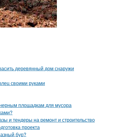
красить деревянный дом снаружи
олец своими руками
йнерным площадкам для мусора
уками?
азы и тендеры на ремонт и строительство
одготовка проекта
разный бур?