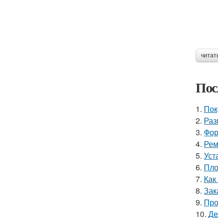
читат
Пос
1.
Пок
2.
Раз
3.
Фор
4.
Рем
5.
Уст
6.
Пло
7.
Как
8.
Зак
9.
Про
10.
Де