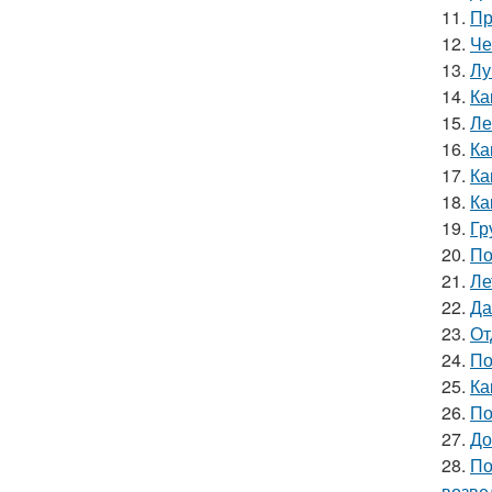
11.
Пр
12.
Че
13.
Лу
14.
Ка
15.
Ле
16.
Ка
17.
Ка
18.
Ка
19.
Гр
20.
По
21.
Ле
22.
Да
23.
От
24.
По
25.
Ка
26.
По
27.
До
28.
По
возве