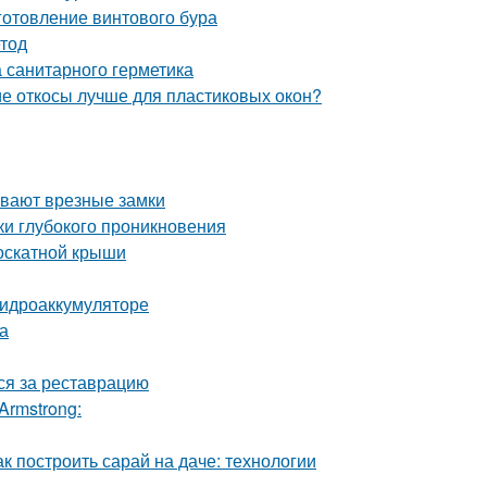
готовление винтового бура
етод
 санитарного герметика
ие откосы лучше для пластиковых окон?
ывают врезные замки
ки глубокого проникновения
оскатной крыши
гидроаккумуляторе
а
ься за реставрацию
Armstrong:
к построить сарай на даче: технологии