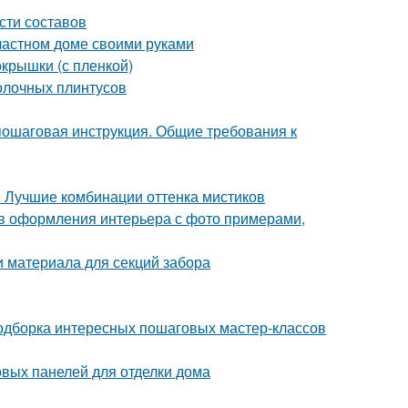
сти составов
 частном доме своими руками
окрышки (с пленкой)
толочных плинтусов
пошаговая инструкция. Общие требования к
. Лучшие комбинации оттенка мистиков
ов оформления интерьера с фото примерами,
и материала для секций забора
 подборка интересных пошаговых мастер-классов
вых панелей для отделки дома