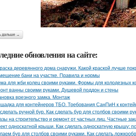
ь дальше →
ледние обновления на сайте:
раска деревянного дома снаружи. Какой краской лучше по
мещение бани на участке. Правила и нормы
ма для жби колец своими руками. Формы для колодезных к
онт ванны своими руками. Душевой поддон и стены
ановка врезного замка. Монтаж
щадка для контейнеров ТБО. Требования СанПиН к конте
 сделать ручной бур. Как сделать бур для столбов своими р
азы на строительство и ремонт от частных лиц. Частные зак
ект односкатной крыши. Как сделать односкатную крышу: п
лаем бур для столбов своими руками. Как сделать ложкооб