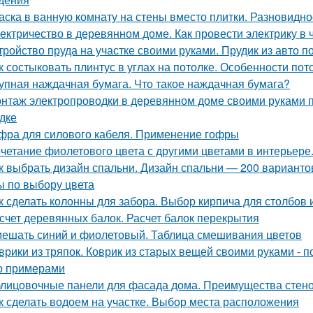
аска в ванную комнату на стены вместо плитки. Разновидно
ектричество в деревянном доме. Как провести электрику в
тройство пруда на участке своими руками. Прудик из авто п
к состыковать плинтус в углах на потолке. Особенности по
упная наждачная бумага. Что такое наждачная бумага?
нтаж электропроводки в деревянном доме своими руками 
дке
фра для силового кабеля. Применение гофры
четание фиолетового цвета с другими цветами в интерьере
к выбрать дизайн спальни. Дизайн спальни — 200 вариант
ы по выбору цвета
к сделать колонны для забора. Выбор кирпича для столбов 
счет деревянных балок. Расчет балок перекрытия
ешать синий и фиолетовый. Таблица смешивания цветов
врики из тряпок. Коврик из старых вещей своими руками -
о примерами
лицовочные панели для фасада дома. Преимущества стено
к сделать водоем на участке. Выбор места расположения