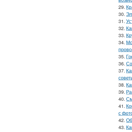
29.
Кр
30.
Эл
31.
Ус
32.
Ка
33.
Кр
34.
Мо
прово
35.
Го
36.
Со
37.
Ка
совет
38.
Ка
39.
Ра
40.
См
41.
Ко
с фот
42.
Об
43.
Ка