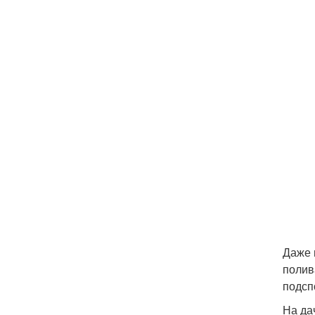
Даже 
полив
подсп
На да