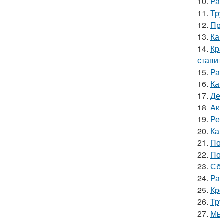
10.
Ра
11.
Тр
12.
Пр
13.
Ка
14.
Кр
стави
15.
Ра
16.
Ка
17.
Де
18.
Ак
19.
Ре
20.
Ка
21.
По
22.
По
23.
Сб
24.
Ра
25.
Кр
26.
Тр
27.
Мы