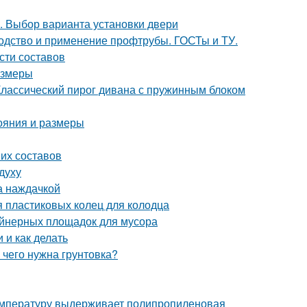
. Выбор варианта установки двери
водство и применение профтрубы. ГОСТы и ТУ.
сти составов
азмеры
Классический пирог дивана с пружинным блоком
тояния и размеры
ших составов
духу
а наждачкой
 пластиковых колец для колодца
ейнерных площадок для мусора
 и как делать
 чего нужна грунтовка?
температуру выдерживает полипропиленовая