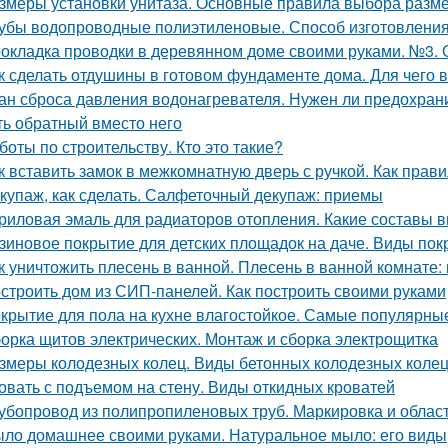
змеры установки унитаза. Основные правила выбора разме
убы водопроводные полиэтиленовые. Способ изготовления,
окладка проводки в деревянном доме своими руками. №3. 
к сделать отдушины в готовом фундаменте дома. Для чего 
ан сброса давления водонагревателя. Нужен ли предохран
ть обратный вместо него
боты по строительству. Кто это такие?
к вставить замок в межкомнатную дверь с ручкой. Как пра
купаж, как сделать. Салфеточный декупаж: приемы
риловая эмаль для радиаторов отопления. Какие составы 
зиновое покрытие для детских площадок на даче. Виды пок
к уничтожить плесень в ванной. Плесень в ванной комнате:
строить дом из СИП-панелей. Как построить своими руками
крытие для пола на кухне влагостойкое. Самые популярны
орка щитов электрических. Монтаж и сборка электрощитка
змеры колодезных колец. Виды бетонных колодезных коле
овать с подъемом на стену. Виды откидных кроватей
убопровод из полипропиленовых труб. Маркировка и облас
ло домашнее своими руками. Натуральное мыло: его виды,