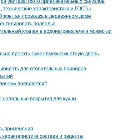
ра унитаза: фото привлекательных санузлов
 технические характеристики и ГОСТы
Открытая проводка в деревянном доме
вентилировать подполье
ительный клапан в водонагревателе и можно ли
вильно врезать замок вмежкомнатную дверь
выбирать для отопительных приборов
рытий
 почему появляется?
е напольные покрытия для кухни
ц
ть применения
 характеристика состава и рецепты