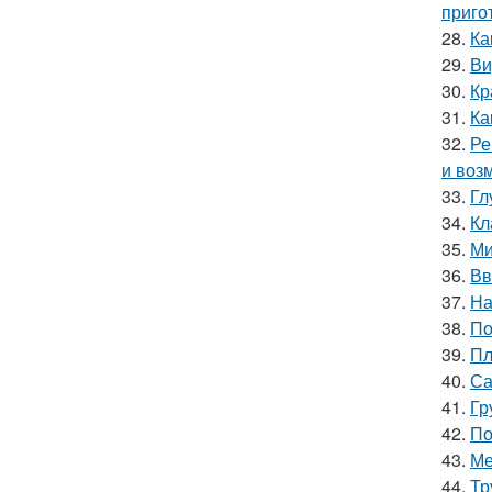
приго
28.
Ка
29.
Ви
30.
Кр
31.
Ка
32.
Ре
и воз
33.
Гл
34.
Кл
35.
Ми
36.
Вв
37.
На
38.
По
39.
Пл
40.
Са
41.
Гр
42.
По
43.
Ме
44.
Тр