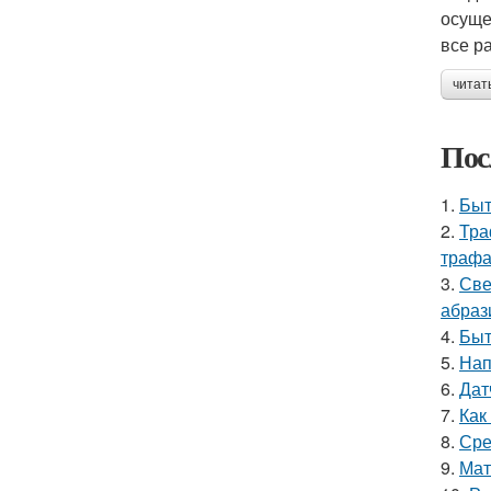
осуще
все р
читат
Пос
1.
Быт
2.
Тра
трафа
3.
Све
абраз
4.
Быт
5.
Нап
6.
Дат
7.
Как
8.
Сре
9.
Мат