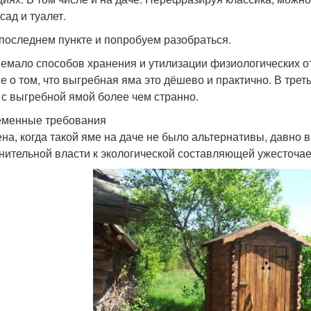
сад и туалет.
 последнем пункте и попробуем разобраться.
немало способов хранения и утилизации физиологических от
е о том, что выгребная яма это дёшево и практично. В трет
 с выгребной ямой более чем странно.
менные требования
на, когда такой яме на даче не было альтернативы, давно 
нительной власти к экологической составляющей ужесточае