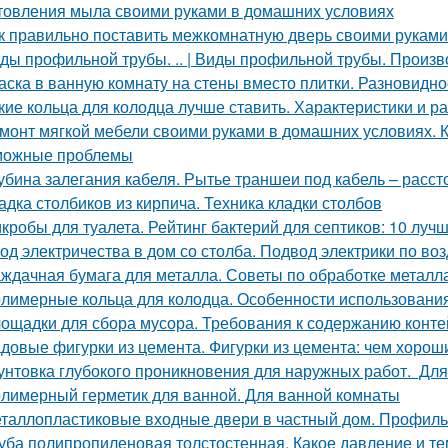
товления мыла своими руками в домашних условиях
к правильно поставить межкомнатную дверь своими руками
ды профильной трубы. .. | Виды профильной трубы. Произ
аска в ванную комнату на стены вместо плитки. Разновидно
кие кольца для колодца лучше ставить. Характеристики и р
монт мягкой мебели своими руками в домашних условиях. 
можные проблемы
убина залегания кабеля. Рытье траншеи под кабель – расс
адка столбиков из кирпича. Техника кладки столбов
кробы для туалета. Рейтинг бактерий для септиков: 10 луч
од электричества в дом со столба. Подвод электрики по воз
ждачная бумага для металла. Советы по обработке металл
лимерные кольца для колодца. Особенности использования
ощадки для сбора мусора. Требования к содержанию конт
довые фигурки из цемента. Фигурки из цемента: чем хороши
унтовка глубокого проникновения для наружных работ. Для
лимерный герметик для ванной. Для ванной комнаты
таллопластиковые входные двери в частный дом. Профиль
уба полипропиленовая толстостенная. Какое давление и 