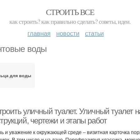
СТРОИТЬ ВСЕ
как строить? как правильно сделать? советы, идеи.
главная
новости
статьи
нтовые воды
ьца для воды
троить уличный туалет. Уличный туалет н
трукций, чертежи и этапы работ
ь и уважение к окружающей среде – визитная карточка по
циях. В том числе и на даче. Перефразируя классика, можно 