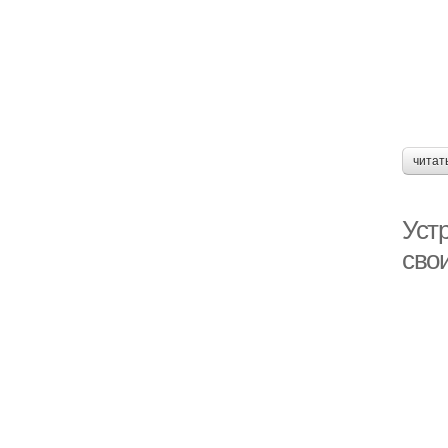
читат
Уст
сво