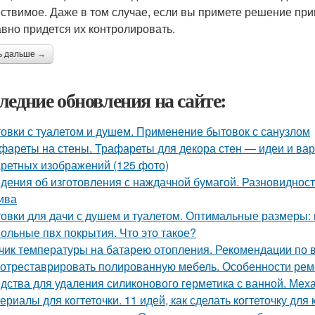
ствимое. Даже в том случае, если вы примете решение прив
авно придется их контролировать.
ь дальше →
ледние обновления на сайте:
овки с туалетом и душем. Применение бытовок с санузлом
фареты на стены. Трафареты для декора стен — идеи и ва
ретных изображений (125 фото)
дения об изготовления с наждачной бумагой. Разновидност
ива
овки для дачи с душем и туалетом. Оптимальные размеры: 
ольные пвх покрытия. Что это такое?
чик температуры на батарею отопления. Рекомендации по 
 отреставрировать полированную мебель. Особенности рем
дства для удаления силиконового герметика с ванной. Мех
ериалы для когтеточки. 11 идей, как сделать когтеточку для