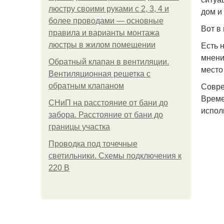
люстру своими руками с 2, 3, 4 и
дом и 
более проводами — основные
Вот в
правила и варианты монтажа
Есть 
люстры в жилом помещении
мнени
Обратный клапан в вентиляции.
место
Вентиляционная решетка с
Совре
обратным клапаном
Време
СНиП на расстояние от бани до
испол
забора. Расстояние от бани до
границы участка
Проводка под точечные
светильники. Схемы подключения к
220 В