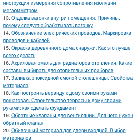
инструкция измерения сопротивления изоляции
мегаомметром
13.
Отделка вагонки внутри помещения. Причины,
почему следует обрабатывать вагонку
14.
Обозначение электрических проводов. Маркировка
проводов и кабелей
15.
Окраска деревянного дома снаружи. Как это лучше
всего сделать
16.
Акриловая эмаль для радиаторов отопления. Какие
составы выбирать для отопительных приборов
17.
Заливка эпоксидной смолой столешницы. Свойства
материала
18.
Как построить веранду к дому своими руками
пошаговая. Строительство террасы к дому своими
руками: как сделать фундамент
19.
Обратные клапаны для вентиляции. Для чего нужен
обратный клапан
20.
Обивочный материал для двери входной. Выбор
материалов