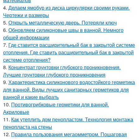
материалов
4.
Делаем ямобур из диска циркулярки своими руками.
Чертежи и размеры
5.
Открыть металлическую дверь. Потеряли ключ
6.
Обновляем силиконовые швы в ванной. Немного
общей информации
7.
Где ставится расширительный бак в закрытой системе
отопления. Где ставить расширительный бак в закрытой
системе отопления?
8.
Концентрат грунтовки глубокого проникновения.
Лучшие грунтовки глубокого проникновения
9.
Характеристика силиконового водостойкого герметика
для ванной. Виды лучших санитарных герметиков для
ванной и какие выбрать
10.
Противогрибковые герметики для ванной.
Акриловые
11.
Как утеплить дом пенопластом. Технология монтажа
пенопласта на стены
12.
Правила пользования мегаомметром. Пошаговая