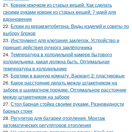
21.
Коврик крючком из старых вещей. Как сделать
своими руками коврик из старых вещей: 7 идей для
вдохновения
22.
Блоки из керамзитобетона. Виды изделий и советы по
выбору блоков
23.
Инструмент для клепания заклепок. Устройство и
принцип действия ручного заклёпочника
24.
Температура в холодильной камере бытового
холодильника, какая должна быть. Оптимальная
температура в холодильнике
25.
Бортики в ванную комнату. Вариант 2: пластиковые
26.
Какое расстояние делать между штакетником на
заборе в шахматном порядке. Оптимальное расстояние
между штакетником на заборе
27.
Стол барная стойка своими руками. Разновидности
барных стоек
28.
Регулятор для батареи отопления. Монтаж
автоматических регуляторов отопления