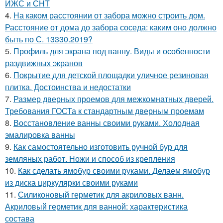
ИЖС и СНТ
4.
На каком расстоянии от забора можно строить дом.
Расстояние от дома до забора соседа: каким оно должно
быть по С. 13330.2019?
5.
Профиль для экрана под ванну. Виды и особенности
раздвижных экранов
6.
Покрытие для детской площадки уличное резиновая
плитка. Достоинства и недостатки
7.
Размер дверных проемов для межкомнатных дверей.
Требования ГОСТа к стандартным дверным проемам
8.
Восстановление ванны своими руками. Холодная
эмалировка ванны
9.
Как самостоятельно изготовить ручной бур для
земляных работ. Ножи и способ из крепления
10.
Как сделать ямобур своими руками. Делаем ямобур
из диска циркулярки своими руками
11.
Силиконовый герметик для акриловых ванн.
Акриловый герметик для ванной: характеристика
состава