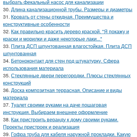
выбрать фекальный насос для канализации
30.
Длина канализационной трубы. Размеры и диаметры
31.
Кровать от стены откидная. Преимущества и
конструктивные особенности
32.
Как правильно красить дерево краской. "Я покажу и
краски и морилки и даже некоторые лаки..."
33.
Плита ДСП шпунтованная влагостойкая. Плита ДСП
шпунтованная
34.
Бетоноконтакт для стен под штукатурку. Сфера
использования материала
35.
Стеклянные двери перегородки. Плюсы стеклянных
конструкций
36.
Доска композитная террасная. Описание и виды
материала
37.
Туалет своими руками на даче пошаговая
инструкция. Выбираем внешнее оформление
38.
Как пристроить веранду к дому своими руками.
Проекты пристроек и реализация
39.
Гофра труба для кабеля наружной прокладки. Какую