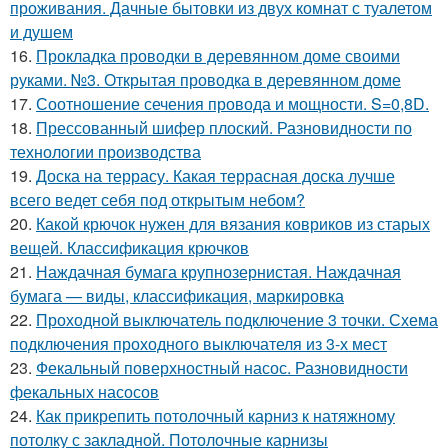
проживания. Дачные бытовки из двух комнат с туалетом
и душем
16.
Прокладка проводки в деревянном доме своими
руками. №3. Открытая проводка в деревянном доме
17.
Соотношение сечения провода и мощности. S=0,8D.
18.
Прессованный шифер плоский. Разновидности по
технологии производства
19.
Доска на террасу. Какая террасная доска лучше
всего ведет себя под открытым небом?
20.
Какой крючок нужен для вязания ковриков из старых
вещей. Классификация крючков
21.
Наждачная бумага крупнозернистая. Наждачная
бумага — виды, классификация, маркировка
22.
Проходной выключатель подключение 3 точки. Схема
подключения проходного выключателя из 3-х мест
23.
Фекальный поверхностный насос. Разновидности
фекальных насосов
24.
Как прикрепить потолочный карниз к натяжному
потолку с закладной. Потолочные карнизы