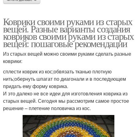
Коврики своими руками из старых
Коврики из футболок
Коврики из лоскутов
вещей. Разные варианты создания
ковриков своими руками из старых
вещей: пошаговые рекомендации
Футболки в яркие
Из старых вещей можно своими руками сделать разные
Коврик из шпагата
коврики
коврики:
сплести коврик из кос;обвязать тканью плотную
нить;обернуть шпагат по диагонали и в последующем
придать ему форму коврика.
И это далеко не все идеи для изготовления коврика из
старых вещей. Сегодня мы рассмотрим самое простое
решение – плетение половичка из кос.