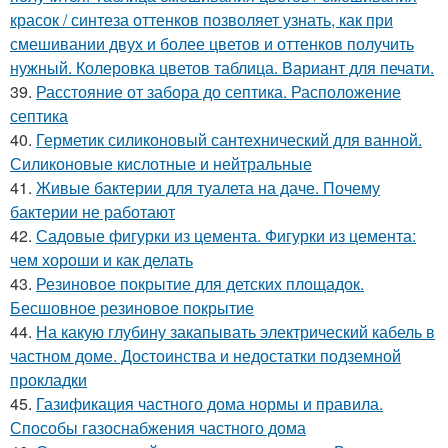
красок / синтеза оттенков позволяет узнать, как при
смешивании двух и более цветов и оттенков получить
нужный. Колеровка цветов таблица. Вариант для печати.
39.
Расстояние от забора до септика. Расположение
септика
40.
Герметик силиконовый сантехнический для ванной.
Силиконовые кислотные и нейтральные
41.
Живые бактерии для туалета на даче. Почему
бактерии не работают
42.
Садовые фигурки из цемента. Фигурки из цемента:
чем хороши и как делать
43.
Резиновое покрытие для детских площадок.
Бесшовное резиновое покрытие
44.
На какую глубину закапывать электрический кабель в
частном доме. Достоинства и недостатки подземной
прокладки
45.
Газификация частного дома нормы и правила.
Способы газоснабжения частного дома