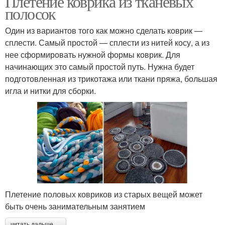
Плетение коврика из тканевых
полосок
Один из вариантов того как можно сделать коврик —
сплести. Самый простой — сплести из нитей косу, а из
Мягкие коврики
Коврик из флиса
нее сформировать нужной формы коврик. Для
начинающих это самый простой путь. Нужна будет
подготовленная из трикотажа или ткани пряжа, большая
игла и нитки для сборки.
Коврик из помпонов
Коврик из старой ткани
Коврик из футболок
Коврик из косичек
Плетение половых ковриков из старых вещей может
быть очень занимательным занятием
Круглый коврик
Красивые коврики
читать дальше →