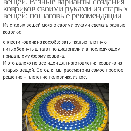
вещей. Разные варианты создания
ковриков своими руками из старых
вещей: пошаговые рекомендации
Из старых вещей можно своими руками сделать разные
Красивые коврики
Красивый коврик
коврики:
сплести коврик из кос;обвязать тканью плотную
нить;обернуть шпагат по диагонали и в последующем
придать ему форму коврика.
Коврики из тряпок
Коврики из футболок
И это далеко не все идеи для изготовления коврика из
старых вещей. Сегодня мы рассмотрим самое простое
решение – плетение половичка из кос.
Коврики из лоскутов
Коврик из шпагата