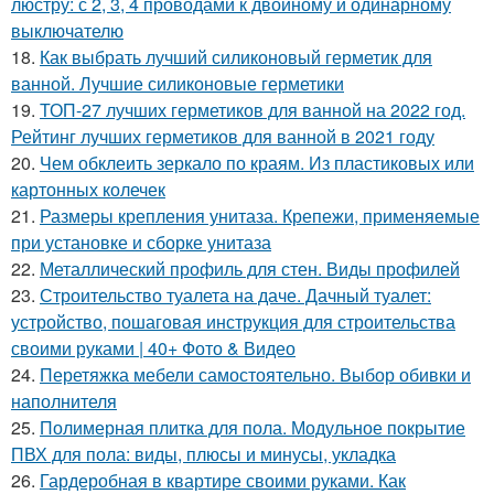
люстру: с 2, 3, 4 проводами к двойному и одинарному
выключателю
18.
Как выбрать лучший силиконовый герметик для
ванной. Лучшие силиконовые герметики
19.
ТОП-27 лучших герметиков для ванной на 2022 год.
Рейтинг лучших герметиков для ванной в 2021 году
20.
Чем обклеить зеркало по краям. Из пластиковых или
картонных колечек
21.
Размеры крепления унитаза. Крепежи, применяемые
при установке и сборке унитаза
22.
Металлический профиль для стен. Виды профилей
23.
Строительство туалета на даче. Дачный туалет:
устройство, пошаговая инструкция для строительства
своими руками | 40+ Фото & Видео
24.
Перетяжка мебели самостоятельно. Выбор обивки и
наполнителя
25.
Полимерная плитка для пола. Модульное покрытие
ПВХ для пола: виды, плюсы и минусы, укладка
26.
Гардеробная в квартире своими руками. Как