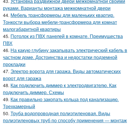
43.
Установка раздвижной двери межкомнатной своими
руками. Варианты монтажа межкомнатной двери
44.
Мебель трансформеры для маленьких квартир.
Тонкости выбора мебели-трансформера для комнат
малогабаритной квартиры
45.
Потолок из ПВХ панелей в комнате. Преимущества
ПВХ
46.
На какую глубину закапывать электрический кабель в
частном доме. Достоинства и недостатки подземной
прокладки
47.
Электро ворота для гаража. Виды автоматических
ворот для гаража
48.
Как подключить диммер к электродвигателю. Как
подключить диммер. Схемы
49.
Как правильно закопать кольца под канализацию.
Трехкамерный
50.
Труба водопроводная полиэтиленовая. Виды
полиэтиленовых труб по способу применения — монтаж