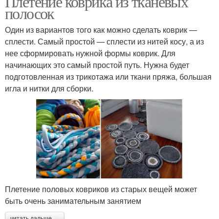
Плетение коврика из тканевых
полосок
Один из вариантов того как можно сделать коврик —
сплести. Самый простой — сплести из нитей косу, а из
Коврик из флиса
Коврик из помпонов
нее сформировать нужной формы коврик. Для
начинающих это самый простой путь. Нужна будет
подготовленная из трикотажа или ткани пряжа, большая
игла и нитки для сборки.
Коврик из старой ткани
Коврик из носков
Тканый коврик
Коврики из лоскутков
Плетение половых ковриков из старых вещей может
быть очень занимательным занятием
Коврик из тряпок
Коврик из лоскутков
читать дальше →