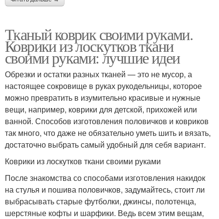
Тканый коврик своими руками.
Коврик из ниток
Коврик из футболок
Коврики из лоскутков ткани
своими руками: лучшие идеи
Обрезки и остатки разных тканей — это не мусор, а
настоящее сокровище в руках рукодельницы, которое
Коврик из косичек
Круглый коврик
можно превратить в изумительно красивые и нужные
вещи, например, коврики для детской, прихожей или
ванной. Способов изготовления половичков и ковриков
так много, что даже не обязательно уметь шить и вязать,
Красивые коврики
Разные коврики
достаточно выбрать самый удобный для себя вариант.
Коврики из лоскутков ткани своими руками
После знакомства со способами изготовления накидок
на стулья и пошива половичков, задумайтесь, стоит ли
Круглые коврики
Овальный коврик
выбрасывать старые футболки, джинсы, полотенца,
шерстяные кофты и шарфики. Ведь всем этим вещам,