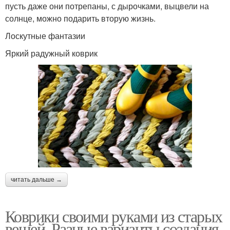
пусть даже они потрепаны, с дырочками, выцвели на
солнце, можно подарить вторую жизнь.
Коврики из тряпок
Коврики из футболок
Лоскутные фантазии
Яркий радужный коврик
Коврики из лоскутов
Коврик из шпагата
Славянский коврик
Вязаные коврики
читать дальше →
Коврик из трикотажной
Синтетические коврики
пряжи
Коврики своими руками из старых
вещей. Разные варианты создания