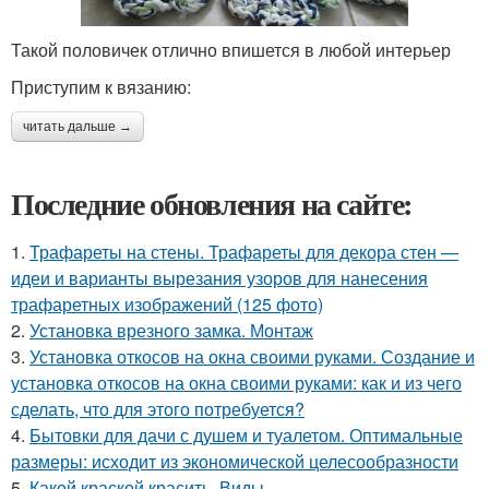
Такой половичек отлично впишется в любой интерьер
Приступим к вязанию:
читать дальше →
Последние обновления на сайте:
1.
Трафареты на стены. Трафареты для декора стен —
идеи и варианты вырезания узоров для нанесения
трафаретных изображений (125 фото)
2.
Установка врезного замка. Монтаж
3.
Установка откосов на окна своими руками. Создание и
установка откосов на окна своими руками: как и из чего
сделать, что для этого потребуется?
4.
Бытовки для дачи с душем и туалетом. Оптимальные
размеры: исходит из экономической целесообразности
5.
Какой краской красить. Виды