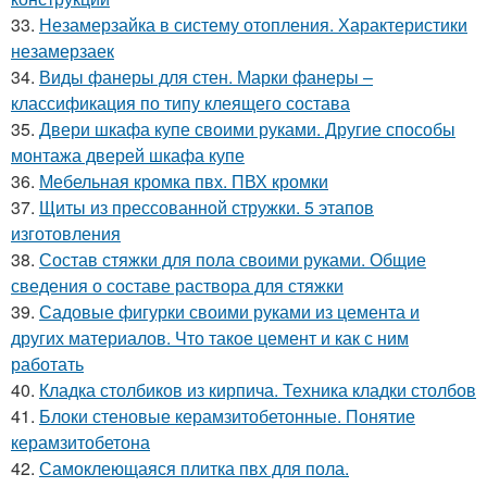
33.
Незамерзайка в систему отопления. Характеристики
незамерзаек
34.
Виды фанеры для стен. Марки фанеры –
классификация по типу клеящего состава
35.
Двери шкафа купе своими руками. Другие способы
монтажа дверей шкафа купе
36.
Мебельная кромка пвх. ПВХ кромки
37.
Щиты из прессованной стружки. 5 этапов
изготовления
38.
Состав стяжки для пола своими руками. Общие
сведения о составе раствора для стяжки
39.
Садовые фигурки своими руками из цемента и
других материалов. Что такое цемент и как с ним
работать
40.
Кладка столбиков из кирпича. Техника кладки столбов
41.
Блоки стеновые керамзитобетонные. Понятие
керамзитобетона
42.
Самоклеющаяся плитка пвх для пола.