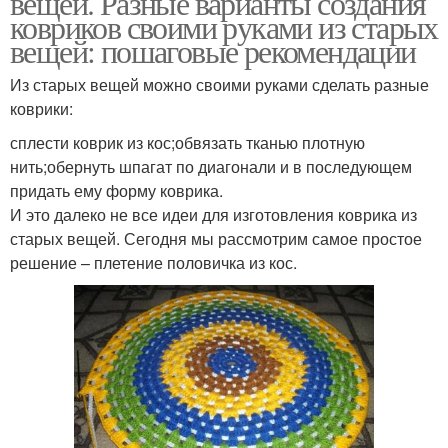
вещей. Разные варианты создания
ковриков своими руками из старых
вещей: пошаговые рекомендации
Из старых вещей можно своими руками сделать разные
Красивые коврики
Красивый коврик
коврики:
сплести коврик из кос;обвязать тканью плотную
нить;обернуть шпагат по диагонали и в последующем
придать ему форму коврика.
Коврики из тряпок
Коврики из футболок
И это далеко не все идеи для изготовления коврика из
старых вещей. Сегодня мы рассмотрим самое простое
решение – плетение половичка из кос.
Коврики из лоскутов
Коврик из шпагата