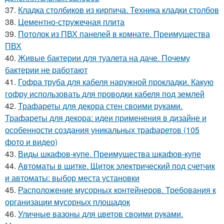
37.
Кладка столбиков из кирпича. Техника кладки столбов
38.
Цементно-стружечная плита
39.
Потолок из ПВХ панелей в комнате. Преимущества
ПВХ
40.
Живые бактерии для туалета на даче. Почему
бактерии не работают
41.
Гофра труба для кабеля наружной прокладки. Какую
гофру использовать для проводки кабеля под землей
42.
Трафареты для декора стен своими руками.
Трафареты для декора: идеи применения в дизайне и
особенности создания уникальных трафаретов (105
фото и видео)
43.
Виды шкафов-купе. Преимущества шкафов-купе
44.
Автоматы в щитке. Щиток электрический под счетчик
и автоматы: выбор места установки
45.
Расположение мусорных контейнеров. Требования к
организации мусорных площадок
46.
Уличные вазоны для цветов своими руками.