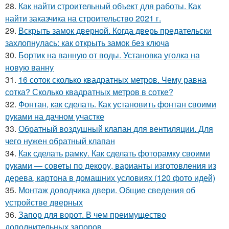
28.
Как найти строительный объект для работы. Как
найти заказчика на строительство 2021 г.
29.
Вскрыть замок дверной. Когда дверь предательски
захлопнулась: как открыть замок без ключа
30.
Бортик на ванную от воды. Установка уголка на
новую ванну
31.
16 соток сколько квадратных метров. Чему равна
сотка? Сколько квадратных метров в сотке?
32.
Фонтан, как сделать. Как установить фонтан своими
руками на дачном участке
33.
Обратный воздушный клапан для вентиляции. Для
чего нужен обратный клапан
34.
Как сделать рамку. Как сделать фоторамку своими
руками — советы по декору, варианты изготовления из
дерева, картона в домашних условиях (120 фото идей)
35.
Монтаж доводчика двери. Общие сведения об
устройстве дверных
36.
Запор для ворот. В чем преимущество
дополнительных запоров