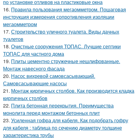
по установке отливов на пластиковые окна
16.
Правила пользования мегаомметром. Пошаговая
инструкция измерения сопротивления изоляции
мегаомметром
17.
Строительство уличного туалета. Виды дачных
туалетов
18.
Очистные сооружения ТОПАС. Лучшие септики
ТОПАС для частного дома
19.
Плиты цементно стружечные нешлифованные.
Монтаж навесного фасада
20.
Насос вихревой самовсасывающий.
Самовсасывающие насосы
21.
Монтаж кирпичных столбов. Как производится кладка
кирпичных столбов
22.
Плита бетонная перекрытия. Преимущества
монолита перед монтажом бетонных плит
23.
Усиленная гофра для кабеля. Как подобрать гофру
для кабеля : таблица по сечению диаметру толщине
характеристика трубы