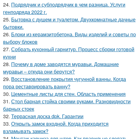
24.
Подрядчик и субподрядчик в чем разница. Услуги
генподряда 2022 г.
25.
Бытовка с душем и туалетом. Двухкомнатные дачные
бытовки.
26.
Блоки из керамзитобетона. Виды изделий и советы по
выбору блоков
27.
Собрать кухонный гарнитур. Процесс сборки готовой
кухни
28.
Почему в доме заводятся муравьи. Домашние
муравьи – откуда они берутся?
29.
Восстановление покрытия чугунной ванны. Когда
пора реставрировать ванну?
30.
Цементные листы для стен. Область применения
31.
Стол барная стойка своими руками. Разновидности
барных стоек
32.
Террасная доска dpk. Гарантии
33.
Открыть замок входной. Когда приходится
взламывать замок?
34.
Монтаж карниза для штор. Как правильно сделать