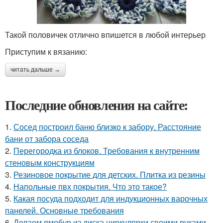
Такой половичек отлично впишется в любой интерьер
Приступим к вязанию:
читать дальше →
Последние обновления на сайте:
1.
Сосед построил баню близко к забору. Расстояние
бани от забора соседа
2.
Перегородка из блоков. Требования к внутренним
стеновым конструкциям
3.
Резиновое покрытие для детских. Плитка из резины
4.
Напольные пвх покрытия. Что это такое?
5.
Какая посуда подходит для индукционных варочных
панелей. Основные требования
6.
Делаем ямобур из диска циркулярки своими руками.