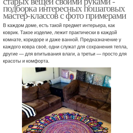
старых вещей своими руками -
подборка интересных пошаговых
мастер-классов с фото примерами
В каждом доме, есть такой предмет интерьера, как
Коврик из футболок
Коврик из косичек
коврик. Такое изделие, лежит практически в каждой
комнате, коридоре и даже ванной. Предназначение у
каждого ковра своё, одни служат для сохранения тепла,
другие — для впитывания влаги, а третьи — просто для
Футболки в яркие
Круглый коврик
красоты и комфорта.
коврики
Коврик из старой ткани
Коврик из носков