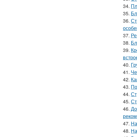
34.
Пл
35.
Бл
36.
Ст
особе
37.
Ре
38.
Бл
39.
Кр
встро
40.
Гр
41.
Че
42.
Ка
43.
По
44.
Ст
45.
Ст
46.
До
реком
47.
На
48.
На