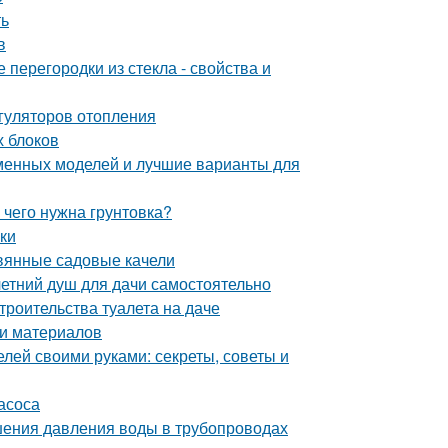
ть
в
перегородки из стекла - свойства и
гуляторов отопления
х блоков
еменных моделей и лучшие варианты для
 чего нужна грунтовка?
лки
евянные садовые качели
летний душ для дачи самостоятельно
троительства туалета на даче
ти материалов
лей своими руками: секреты, советы и
асоса
ения давления воды в трубопроводах