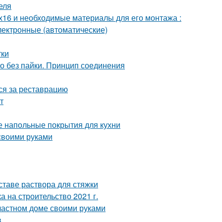
еля
х16 и необходимые материалы для его монтажа :
лектронные (автоматические)
тки
но без пайки. Принцип соединения
ься за реставрацию
т
е напольные покрытия для кухни
своими руками
ставе раствора для стяжки
а на строительство 2021 г.
 частном доме своими руками
в