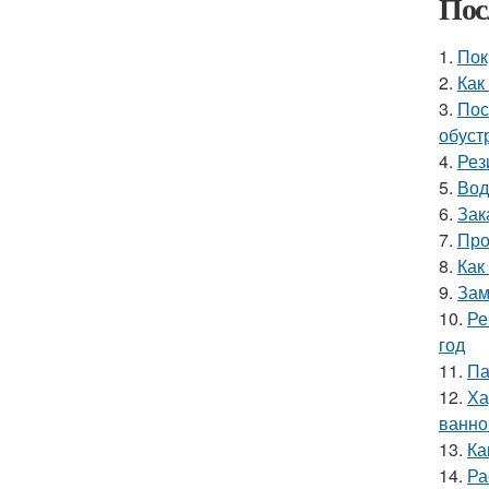
Пос
1.
Пок
2.
Как
3.
Пос
обуст
4.
Рез
5.
Вод
6.
Зак
7.
Про
8.
Как
9.
Зам
10.
Ре
год
11.
Па
12.
Ха
ванно
13.
Ка
14.
Ра