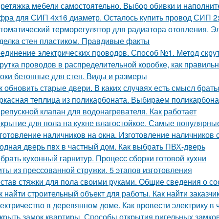
ретяжка мебели самостоятельно. Выбор обивки и наполнит
фра для СИП 4х16 диаметр. Осталось купить провод СИП 2
томатический терморегулятор для радиатора отопления. Э
делка стен пластиком. Правдивые факты
единение электрических проводов. Способ №1. Метод скру
рутка проводов в распределительной коробке, как правиль
оки бетонные для стен. Виды и размеры
к обновить старые двери. В каких случаях есть смысл брат
ркасная теплица из поликарбоната. Выбираем поликарбона
репускной клапан для водонагревателя. Как работает
крытие для пола на кухне влагостойкое. Самые популярны
готовление наличников на окна. Изготовление наличников 
одная дверь пвх в частный дом. Как выбрать ПВХ-дверь
брать кухонный гарнитур. Процесс сборки готовой кухни
ты из прессованной стружки. 5 этапов изготовления
став стяжки для пола своими руками. Общие сведения о со
к найти строительный объект для работы. Как найти заказчик
ектричество в деревянном доме. Как провести электрику в
крыть замок квартиры. Способы открытия ригельных замко