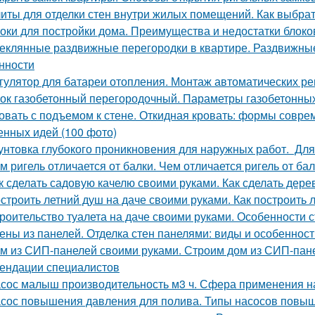
иты для отделки стен внутри жилых помещений. Как выбра
оки для постройки дома. Преимущества и недостатки блоко
еклянные раздвижные перегородки в квартире. Раздвижные 
нности
гулятор для батареи отопления. Монтаж автоматических ре
ок газобетонный перегородочный. Параметры газобетонны
овать с подъемом к стене. Откидная кровать: формы совр
енных идей (100 фото)
унтовка глубокого проникновения для наружных работ. Для
м ригель отличается от балки. Чем отличается ригель от ба
к сделать садовую качелю своими руками. Как сделать дер
строить летний душ на даче своими руками. Как построить 
роительство туалета на даче своими руками. Особенности с
ены из панелей. Отделка стен панелями: виды и особеннос
м из СИП-панелей своими руками. Строим дом из СИП-пане
ендации специалистов
сос малыш производительность м3 ч. Сфера применения н
сос повышения давления для полива. Типы насосов повыш