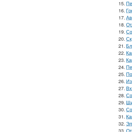
15.
Пе
16.
Го
17.
Ав
18.
От
19.
Со
20.
Ск
21.
Бл
22.
Ка
23.
Ка
24.
Пе
25.
По
26.
Из
27.
Вх
28.
Со
29.
Щи
30.
Со
31.
Ка
32.
Эл
33.
От