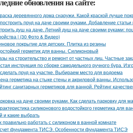
ледние обновления на сайте:
раска деревянного дома снаружи. Какой краской лучше по
 построить пруд на даче своими руками. Добавление статьи
троить душ на даче. Летний душ на даче своими руками: по
ройства | (30 Фото & Видео)
иновое покрытие для детских. Плитка из резины
остойкий герметик для ванны. Силиконовый
азы на строительство и ремонт от частных лиц. Частные зак
стая инструкция по сборке самодельного ручного бура. Изг
 сделать пруд на участке. Выбираем место для водоема
ена герметика на стыке стены и акриловой ванны. Использ
йтинг санитарных герметиков для ванной. Рейтинг качеств
рковка на даче своими руками. Как сделать парковку для 
рактеристика силиконового водостойкого герметика для ва
й и какие выбрать
к правильно работать с силиконом в ванной комнате
счет фундамента ТИСЭ. Особенности фундамента ТИСЭ