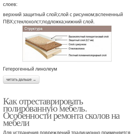
слоев:
верхний защитный слой;слой с рисунком;вспененный
ПВХ;стеклохолст;подложка;нижний слой.
Гетерогенный линолеум
читать дальше →
Как отреставрировать
полированную мебель.
Особенности ремонта сколов на
мебели
Для устранения повреждений традиционно применяется