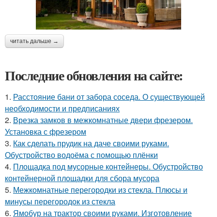
читать дальше →
Последние обновления на сайте:
1.
Расстояние бани от забора соседа. О существующей
необходимости и предписаниях
2.
Врезка замков в межкомнатные двери фрезером.
Установка с фрезером
3.
Как сделать прудик на даче своими руками.
Обустройство водоёма с помощью плёнки
4.
Площадка под мусорные контейнеры. Обустройство
контейнерной площадки для сбора мусора
5.
Межкомнатные перегородки из стекла. Плюсы и
минусы перегородок из стекла
6.
Ямобур на трактор своими руками. Изготовление