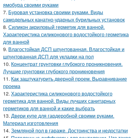
ямобура своими руками
7.
Буровая установка своими руками. Виды
самодельных канатно-ударных бурильных установок
8.
Силикон акриловый герметик для ванной.
Характеристика силиконового водостойкого герметика
для ванной
9.
Влагостойкая ДСП шпунтованная. Влагостойкая и
шпунтованная ДСП для укладки на пол
10.
Концентрат грунтовки глубокого проникновения.
Лучшие грунтовки глубокого проникновения
11.
Как заштукатурить дверной проем. Выравнивание
проема
12.
Характеристика силиконового водостойкого
герметика для ванной. Виды лучших санитарных
герметиков для ванной и какие выбрать
13.
Двери купе для гардеробной своими руками.
Материал изготовления
14.
Земляной пол в гараже. Достоинства и недостатки
15.
Потолочные диффузоры для вентиляции. Что такое