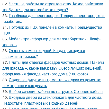
32.
Частные работы по строительству. Какие работники
требуются для постройки коттеджа?
33.
Газоблоки для перегородок. Толщина перегородок из
газобетона
34.
Потолок из ПВХ панелей в комнате. Преимущества
ПВХ
35.
Мебель трансформер для малогабаритной. Шкаф-
кровать
36.
Открыть замок входной. Когда приходится
взламывать замок?
37.
Плиты для отделки фасадов частных домов. Панели
для фасада –, какие выбрать? Обзор лучших решений,
оформления фасада частного дома (100 фото)
38.
Садовые фигурки из цемента. Фигурки из цемента:
чем хороши и как делать
39.
Выбор сечения кабеля по нагрузке. Сечение кабеля
40.
Входные двери из стеклопакета для частного дома.
Недостатки пластиковых входных дверей
41.
Чем ригель отличается от балки. Чем отличается