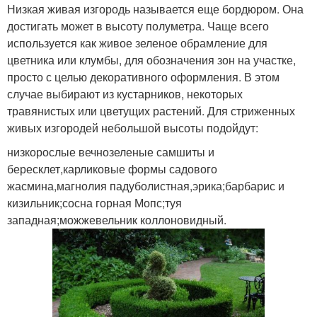
Низкая живая изгородь называется еще бордюром. Она
достигать может в высоту полуметра. Чаще всего
используется как живое зеленое обрамление для
цветника или клумбы, для обозначения зон на участке,
просто с целью декоративного оформления. В этом
случае выбирают из кустарников, некоторых
травянистых или цветущих растений. Для стриженных
живых изгородей небольшой высоты подойдут:
низкорослые вечнозеленые самшиты и
бересклет,карликовые формы садового
жасмина,магнолия падуболистная,эрика;барбарис и
кизильник;сосна горная Мопс;туя
западная;можжевельник коллоновидный.