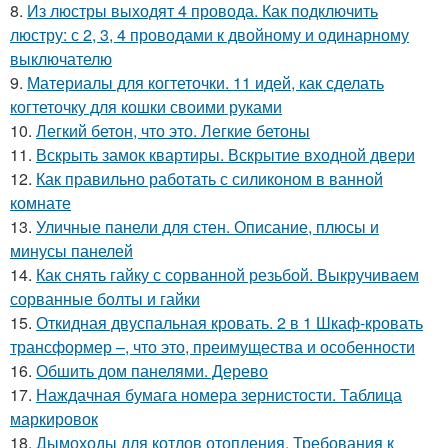
8.
Из люстры выходят 4 провода. Как подключить
люстру: с 2, 3, 4 проводами к двойному и одинарному
выключателю
9.
Материалы для когтеточки. 11 идей, как сделать
когтеточку для кошки своими руками
10.
Легкий бетон, что это. Легкие бетоны
11.
Вскрыть замок квартиры. Вскрытие входной двери
12.
Как правильно работать с силиконом в ванной
комнате
13.
Уличные панели для стен. Описание, плюсы и
минусы панелей
14.
Как снять гайку с сорванной резьбой. Выкручиваем
сорванные болты и гайки
15.
Откидная двуспальная кровать. 2 в 1 Шкаф-кровать
трансформер –, что это, преимущества и особенности
16.
Обшить дом панелями. Дерево
17.
Наждачная бумага номера зернистости. Таблица
маркировок
18.
Дымоходы для котлов отопления. Требования к