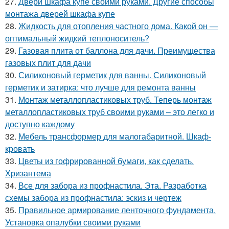
27.
Двери шкафа купе своими руками. Другие способы
монтажа дверей шкафа купе
28.
Жидкость для отопления частного дома. Какой он —
оптимальный жидкий теплоноситель?
29.
Газовая плита от баллона для дачи. Преимущества
газовых плит для дачи
30.
Силиконовый герметик для ванны. Силиконовый
герметик и затирка: что лучше для ремонта ванны
31.
Монтаж металлопластиковых труб. Теперь монтаж
металлопластиковых труб своими руками – это легко и
доступно каждому
32.
Мебель трансформер для малогабаритной. Шкаф-
кровать
33.
Цветы из гофрированной бумаги, как сделать.
Хризантема
34.
Все для забора из профнастила. Эта. Разработка
схемы забора из профнастила: эскиз и чертеж
35.
Правильное армирование ленточного фундамента.
Установка опалубки своими руками