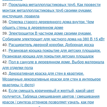
37.
Прокладка металлопластиковых труб. Как провести
монтаж металлопластиковых труб своими руками:
инструкция, правила
38.
Отделка старого деревянного дома внутри. Чем
обшить стены в деревянном доме
39.
Электрощиток В частном доме своими руками.
Собираем электрощит для частного дома на 380 В 15 кВт
40.
Расширитель дверной коробки. Доборная доска
41.
Резиновая крошка покрытие для детских площадок.
Резиновая крошка для покрытия детских площадок
42.
Пол в санузле в деревянном доме. Выбор материала
для отделки пола
43.
Декоративная краска для стен в квартире.
Мозаичные декоративные краски для стен в интерьере
квартиры (с фото)
44.
Если смешать коричневый и желтый, какой цвет
получится. Таблица смешивания цветов / смешивания
красок / синтеза оттенков позволяет узнать, как при