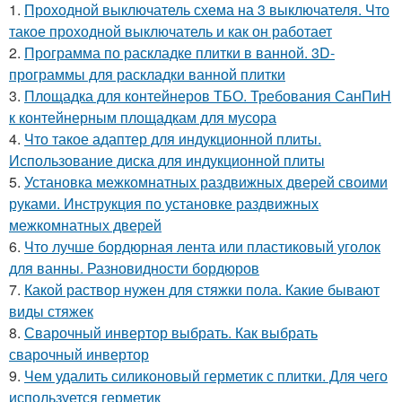
1.
Проходной выключатель схема на 3 выключателя. Что
такое проходной выключатель и как он работает
2.
Программа по раскладке плитки в ванной. 3D-
программы для раскладки ванной плитки
3.
Площадка для контейнеров ТБО. Требования СанПиН
к контейнерным площадкам для мусора
4.
Что такое адаптер для индукционной плиты.
Использование диска для индукционной плиты
5.
Установка межкомнатных раздвижных дверей своими
руками. Инструкция по установке раздвижных
межкомнатных дверей
6.
Что лучше бордюрная лента или пластиковый уголок
для ванны. Разновидности бордюров
7.
Какой раствор нужен для стяжки пола. Какие бывают
виды стяжек
8.
Сварочный инвертор выбрать. Как выбрать
сварочный инвертор
9.
Чем удалить силиконовый герметик с плитки. Для чего
используется герметик