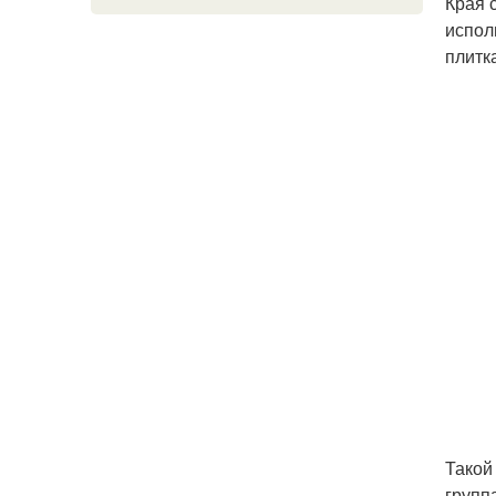
Края 
испол
плитк
Такой
групп