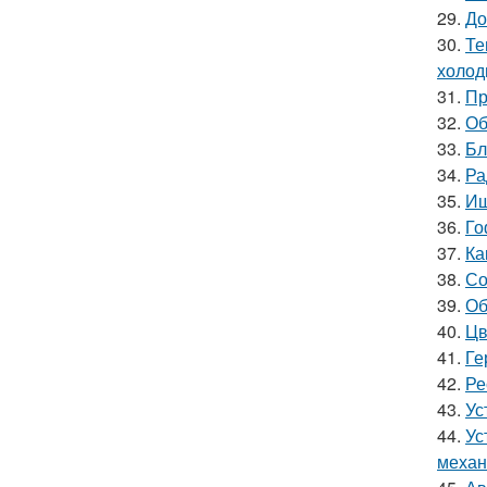
29.
До
30.
Те
холод
31.
Пр
32.
Об
33.
Бл
34.
Ра
35.
Ищ
36.
Го
37.
Ка
38.
Со
39.
Об
40.
Цв
41.
Ге
42.
Ре
43.
Ус
44.
Ус
механ