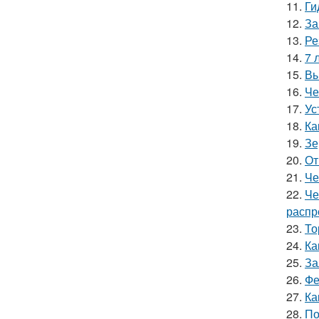
11.
Ги
12.
За
13.
Ре
14.
7 
15.
Вы
16.
Че
17.
Ус
18.
Ка
19.
Зе
20.
От
21.
Че
22.
Че
распр
23.
То
24.
Ка
25.
За
26.
Фе
27.
Ка
28.
По