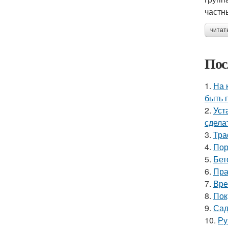
частн
читат
Пос
1.
На 
быть 
2.
Уст
сдела
3.
Тра
4.
Пор
5.
Бет
6.
Пра
7.
Вре
8.
Пок
9.
Сад
10.
Ру