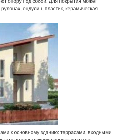
еют опору под собой. Для покрытия может
 рулонах, ондулин, пластик, керамическая
ками к основному зданию: террасами, входными
оскатные конструкции сооружаются над