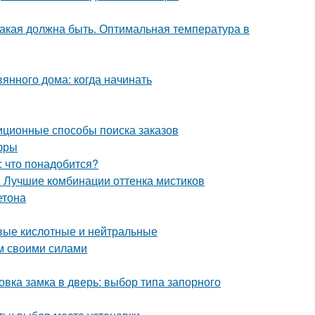
какая должна быть. Оптимальная температура в
янного дома: когда начинать
иционные способы поиска заказов
фры
: что понадобится?
. Лучшие комбинации оттенка мистиков
етона
вые кислотные и нейтральные
ом своими силами
вка замка в дверь: выбор типа запорного