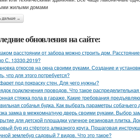
ыми жилыми домами
ь дальше →
ледние обновления на сайте:
каком расстоянии от забора можно строить дом. Расстояние
по С. 13330.2019?
ановка откосов на окна своими руками. Создание и установка
ть, что для этого потребуется?
фарет под покраску стен. Для чего нужны?
ядок подключения проводов. Что такое распределительная
онная стяжка пола в гараже. Какие требования предъявляю
вильная собачья будка. Как выбрать параметры собачьего 
зка замка в межкомнатную дверь своими руками. Выбор за
рытие для детской площадки уличное резиновая плитка. До
овый бур из стёртого алмазного круга. Пошаговая инструкц
чной землебур садовый 7 видов. Что это такое?