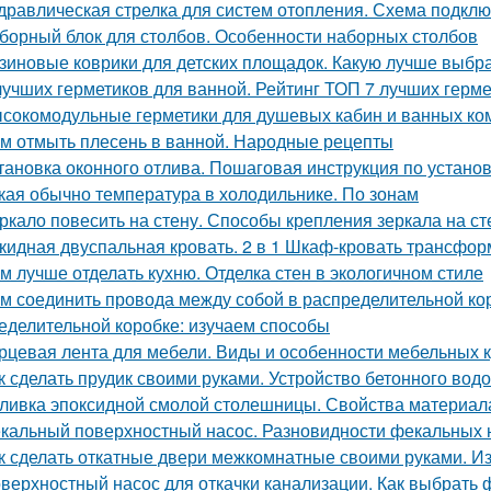
дравлическая стрелка для систем отопления. Схема подкл
борный блок для столбов. Особенности наборных столбов
зиновые коврики для детских площадок. Какую лучше выбр
лучших герметиков для ванной. Рейтинг ТОП 7 лучших герм
сокомодульные герметики для душевых кабин и ванных ко
м отмыть плесень в ванной. Народные рецепты
тановка оконного отлива. Пошаговая инструкция по устано
кая обычно температура в холодильнике. По зонам
ркало повесить на стену. Способы крепления зеркала на ст
кидная двуспальная кровать. 2 в 1 Шкаф-кровать трансформ
м лучше отделать кухню. Отделка стен в экологичном стиле
м соединить провода между собой в распределительной ко
еделительной коробке: изучаем способы
рцевая лента для мебели. Виды и особенности мебельных 
к сделать прудик своими руками. Устройство бетонного вод
ливка эпоксидной смолой столешницы. Свойства материал
кальный поверхностный насос. Разновидности фекальных 
к сделать откатные двери межкомнатные своими руками. И
верхностный насос для откачки канализации. Как выбрать 