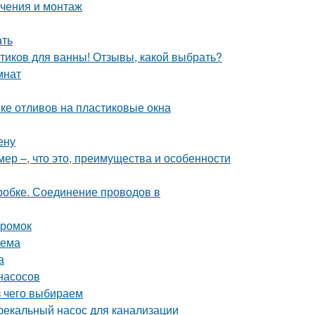
ючения и монтаж
ать
етиков для ванны! Отзывы, какой выбрать?
мнат
вке отливов на пластиковые окна
ену
ер –, что это, преимущества и особенности
робке. Соединение проводов в
кромок
оема
а
насосов
з чего выбираем
фекальный насос для канализации