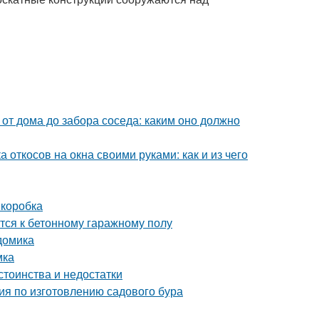
 от дома до забора соседа: каким оно должно
 откосов на окна своими руками: как и из чего
 коробка
тся к бетонному гаражному полу
домика
мка
стоинства и недостатки
ия по изготовлению садового бура