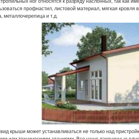
стропильных ног относятся к разряду наслонных, так как им
ьзоваться профнастил, листовой материал, мягкая кровля в
а, металлочерепица и т.д.
 вид крыши может устанавливаться не только над пристрой
ами или техническими зданиями. Все чаще лаконичные одн