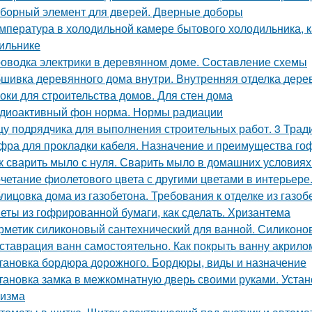
борный элемент для дверей. Дверные доборы
мпература в холодильной камере бытового холодильника, 
ильнике
оводка электрики в деревянном доме. Составление схемы
шивка деревянного дома внутри. Внутренняя отделка дерев
оки для строительства домов. Для стен дома
диоактивный фон норма. Нормы радиации
у подрядчика для выполнения строительных работ. 3 Трад
фра для прокладки кабеля. Назначение и преимущества го
к сварить мыло с нуля. Сварить мыло в домашних условиях
четание фиолетового цвета с другими цветами в интерьере
лицовка дома из газобетона. Требования к отделке из газоб
еты из гофрированной бумаги, как сделать. Хризантема
рметик силиконовый сантехнический для ванной. Силиконо
ставрация ванн самостоятельно. Как покрыть ванну акрил
тановка бордюра дорожного. Бордюры, виды и назначение
тановка замка в межкомнатную дверь своими руками. Устано
изма