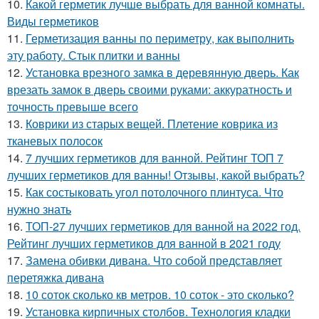
10.
Какой герметик лучше выбрать для ванной комнаты.
Виды герметиков
11.
Герметизация ванны по периметру, как выполнить
эту работу. Стык плитки и ванны
12.
Установка врезного замка в деревянную дверь. Как
врезать замок в дверь своими руками: аккуратность и
точность превыше всего
13.
Коврики из старых вещей. Плетение коврика из
тканевых полосок
14.
7 лучших герметиков для ванной. Рейтинг ТОП 7
лучших герметиков для ванны! Отзывы, какой выбрать?
15.
Как состыковать угол потолочного плинтуса. Что
нужно знать
16.
ТОП-27 лучших герметиков для ванной на 2022 год.
Рейтинг лучших герметиков для ванной в 2021 году
17.
Замена обивки дивана. Что собой представляет
перетяжка дивана
18.
10 соток сколько кв метров. 10 соток - это сколько?
19.
Установка кирпичных столбов. Технология кладки