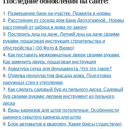
Последние обновления на сайте:
1.
Размещение бани на участке. Правила и нормы
2.
Расстояния от соседа дом-бани Двухэтажной.. Нормы
расстояний от забора и дома по закону
3.
Построить душ на даче. Летний душ на даче своими
руками: пошаговая инструкция строительства и
обустройства | (30 Фото & Видео)
4.
Как поставить межкомнатные двери своими руками.
Как заменить дверь: пошаговая инструкция
5.
Арматура сетка для фундамента. Что это такое?
6.
Отделка пенопластом фасада дома. Подготовка
наружных стен к утеплению
7.
Как сделать садовый бур из пильного диска. Садовый
бур своими руками: делаем инструмент из пильного
диска
8.
Виды карнизов для штор потолочные. Особенности
шинного скрытого карниза для штор
9.
Блок автоматов в квартиру. Какие боксы существуют