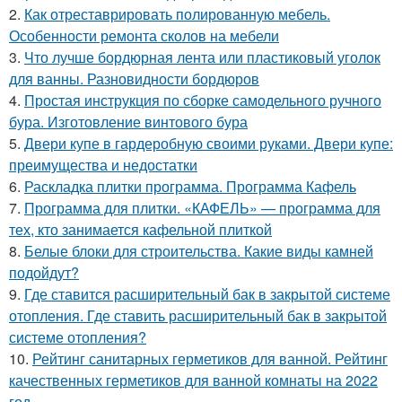
2.
Как отреставрировать полированную мебель.
Особенности ремонта сколов на мебели
3.
Что лучше бордюрная лента или пластиковый уголок
для ванны. Разновидности бордюров
4.
Простая инструкция по сборке самодельного ручного
бура. Изготовление винтового бура
5.
Двери купе в гардеробную своими руками. Двери купе:
преимущества и недостатки
6.
Раскладка плитки программа. Программа Кафель
7.
Программа для плитки. «КАФЕЛЬ» — программа для
тех, кто занимается кафельной плиткой
8.
Белые блоки для строительства. Какие виды камней
подойдут?
9.
Где ставится расширительный бак в закрытой системе
отопления. Где ставить расширительный бак в закрытой
системе отопления?
10.
Рейтинг санитарных герметиков для ванной. Рейтинг
качественных герметиков для ванной комнаты на 2022
год