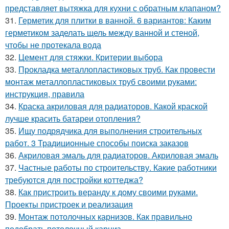
представляет вытяжка для кухни с обратным клапаном?
31.
Герметик для плитки в ванной. 6 вариантов: Каким
герметиком заделать щель между ванной и стеной,
чтобы не протекала вода
32.
Цемент для стяжки. Критерии выбора
33.
Прокладка металлопластиковых труб. Как провести
монтаж металлопластиковых труб своими руками:
инструкция, правила
34.
Краска акриловая для радиаторов. Какой краской
лучше красить батареи отопления?
35.
Ищу подрядчика для выполнения строительных
работ. 3 Традиционные способы поиска заказов
36.
Акриловая эмаль для радиаторов. Акриловая эмаль
37.
Частные работы по строительству. Какие работники
требуются для постройки коттеджа?
38.
Как пристроить веранду к дому своими руками.
Проекты пристроек и реализация
39.
Монтаж потолочных карнизов. Как правильно
подобрать потолочный карниз