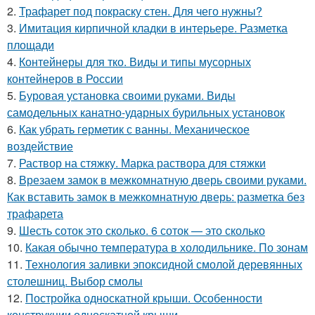
2.
Трафарет под покраску стен. Для чего нужны?
3.
Имитация кирпичной кладки в интерьере. Разметка
площади
4.
Контейнеры для тко. Виды и типы мусорных
контейнеров в России
5.
Буровая установка своими руками. Виды
самодельных канатно-ударных бурильных установок
6.
Как убрать герметик с ванны. Механическое
воздействие
7.
Раствор на стяжку. Марка раствора для стяжки
8.
Врезаем замок в межкомнатную дверь своими руками.
Как вставить замок в межкомнатную дверь: разметка без
трафарета
9.
Шесть соток это сколько. 6 соток — это сколько
10.
Какая обычно температура в холодильнике. По зонам
11.
Технология заливки эпоксидной смолой деревянных
столешниц. Выбор смолы
12.
Постройка односкатной крыши. Особенности
конструкции односкатной крыши