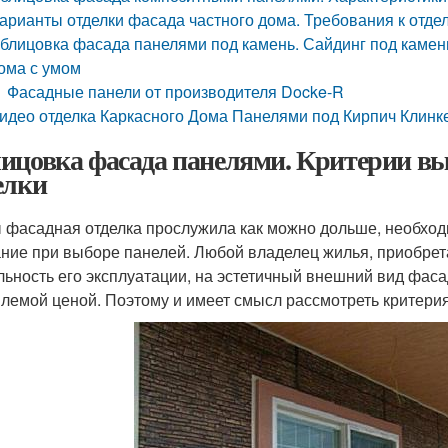
арианты отделки фасада частного дома. Требования к отде
блицовка фасада панелями под камень. Сайдинг под камен
ома с умом
Фасадные панели от производителя Docke-R
идео отделка Каркасного Дома Панелями под Кирпич Клин
ицовка фасада панелями. Критерии вы
елки
 фасадная отделка прослужила как можно дольше, необходи
ние при выборе панелей. Любой владелец жилья, приобрет
льность его эксплуатации, на эстетичный внешний вид фаса
лемой ценой. Поэтому и имеет смысл рассмотреть критери