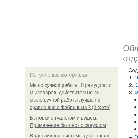
Обл
отд
Сод
Популярные материалы
О
К
Мыло ручной работы. Премудрости
Ф
мыловаров: действительно ли
мыло ручной работы лучше по
сравнению с фабричным? (3 фото)
Бытовки с туалетом и душем.
Применение бытовок с санузлом
Водосливные системы для кровли.
О