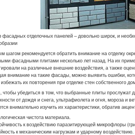
 фасадных отделочных панелей – довольно широк, и необх
образии
м шагом рекомендуется обратить внимание на отделку окр
ными фасадными плитами несколько лет назад. На их приме
гировали на различные внешние воздействия, а также оценит
ая внимание на такие фасады, можно выявить ошибки, ко
 избежать их повторения при отделке стен собственного до
, чтобы убедиться в том, что выбранные плиты прослужат 
хности от дождя и снега, ультрафиолета и огня, мороза и ве
ется внимательно изучить их характеристики, обратив акц
логическая чистота материала.
ойчивость к воздействию паразитирующей микрофлоры (гриб
йкость к механическим нагрузкам и ударному воздействию.