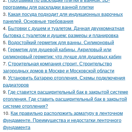
программы для раскладки ванной плитки
3.
Какая посуда подходит для индукционных варочных
панелей. Основные требования
4.
Бытовки с душем и туалетом. Дачная двухкомнатная
бытовка с туалетом и душем: размеры и планировка
5.
Водостойкий герметик для ванны. Силиконовый
6.
Герметик для душевой кабины. Акриловый или
силиконовый герметик: что лучше для душевых кабин
7.
Строительная компания строит. Строительство
загородных домов в Москве и Московской области
8.
Установить батарею отопления. Схемы подключения
радиаторов
9.
Где ставится расширительный бак в закрытой системе
отопления. Где ставить расширительный бак в закрытой
системе отопления?
10.
Как правильно расположить арматуру в ленточном
фундаменте. Преимущества и недостатки ленточного
фундамента